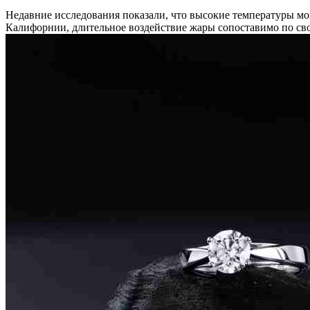
Недавние исследования показали, что высокие температуры м
Калифорнии, длительное воздействие жары сопоставимо по сво