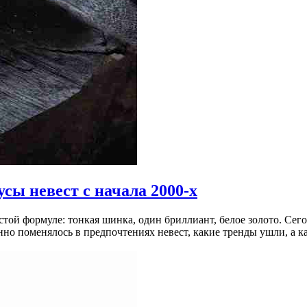
сы невест с начала 2000-х
стой формуле: тонкая шинка, один бриллиант, белое золото. Се
но поменялось в предпочтениях невест, какие тренды ушли, а ка