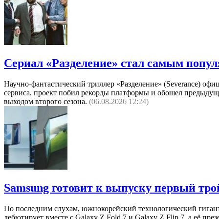
Сериал «Разделение» стал самым попу
Научно-фантастический триллер «Разделение» (Severance) офи
сервиса, проект побил рекорды платформы и обошел предыдуще
выходом второго сезона.
(06.08.2026 12:24)
Samsung готовит к выпуску первый тро
По последним слухам, южнокорейский технологический гиган
дебютирует вместе с Galaxy Z Fold 7 и Galaxy Z Flip 7, а её пр