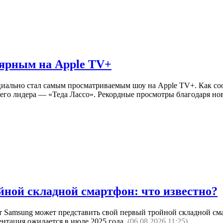
лярным на Apple TV+
циально стал самым просматриваемым шоу на Apple TV+. Как соо
го лидера — «Теда Лассо». Рекордные просмотры благодаря ново
йной складной смартфон: что известно?
т Samsung может представить свой первый тройной складной см
езентация ожидается в июле 2025 года.
(06.08.2026 11:25)