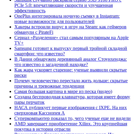
PCIe 5.0: впечатляющие скорости и улучшенная
эффективность
OnePlus интегрировала ночную съемку в Instagram:
новые возможности для пользователей
Хакеры встроили вирус в игру на Steam: как геймеров
обманули с PirateFi
Сериал «Разделение» стал самым популярным на Apple
TV+
Samsung готовит к выпуску первый тройной складной
смартфон: что известно?
В Дании обнаружен деревянный аналог Стоунхенджа:
что известно о загадочной находке?
Как жара ускоряет старение: ученые выявили скрытые
риски
Почему человечество перестало жить дольше: скрытые
причины и тревожные тенденции
Самая большая картина в мире из песка (видео)
Создана беспроводная клавиатура, которая имеет форму
пары перчаток
НАСА публикует первые изображения с IXPE. На них
сверхновая Кассиопея А
Суперкомпьютер показал то, чего ученые еще не видели
AMD завершает приобретение Xilinx. Это крупнейшая
покупка в истории отрасли