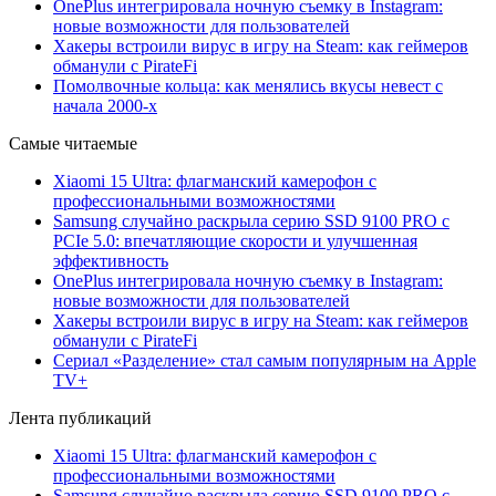
OnePlus интегрировала ночную съемку в Instagram:
новые возможности для пользователей
Хакеры встроили вирус в игру на Steam: как геймеров
обманули с PirateFi
Помолвочные кольца: как менялись вкусы невест с
начала 2000-х
Самые читаемые
Xiaomi 15 Ultra: флагманский камерофон с
профессиональными возможностями
Samsung случайно раскрыла серию SSD 9100 PRO с
PCIe 5.0: впечатляющие скорости и улучшенная
эффективность
OnePlus интегрировала ночную съемку в Instagram:
новые возможности для пользователей
Хакеры встроили вирус в игру на Steam: как геймеров
обманули с PirateFi
Сериал «Разделение» стал самым популярным на Apple
TV+
Лента публикаций
Xiaomi 15 Ultra: флагманский камерофон с
профессиональными возможностями
Samsung случайно раскрыла серию SSD 9100 PRO с