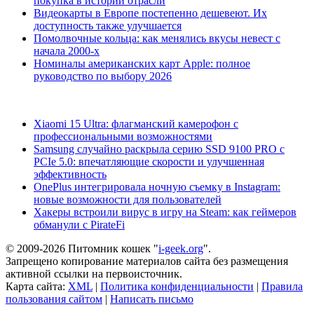
покупка в истории отрасли
Видеокарты в Европе постепенно дешевеют. Их
доступность также улучшается
Помолвочные кольца: как менялись вкусы невест с
начала 2000-х
Номиналы американских карт Apple: полное
руководство по выбору 2026
Xiaomi 15 Ultra: флагманский камерофон с
профессиональными возможностями
Samsung случайно раскрыла серию SSD 9100 PRO с
PCIe 5.0: впечатляющие скорости и улучшенная
эффективность
OnePlus интегрировала ночную съемку в Instagram:
новые возможности для пользователей
Хакеры встроили вирус в игру на Steam: как геймеров
обманули с PirateFi
© 2009-2026 Питомник кошек "
i-geek.org
".
Запрещено копирование материалов сайта без размещения
активной ссылки на первоисточник.
Карта сайта:
XML
|
Политика конфиденциальности
|
Правила
пользования сайтом
|
Написать письмо