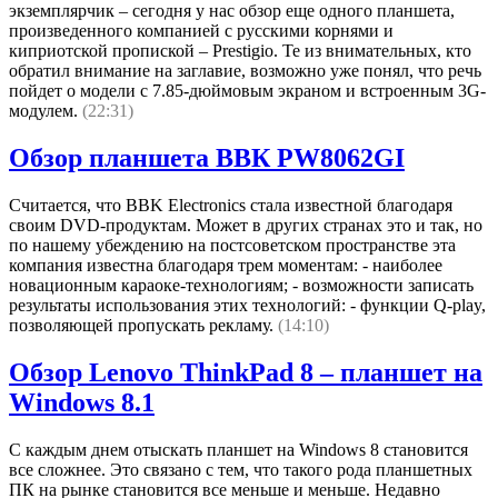
экземплярчик – сегодня у нас обзор еще одного планшета,
произведенного компанией с русскими корнями и
киприотской пропиской – Prestigio. Те из внимательных, кто
обратил внимание на заглавие, возможно уже понял, что речь
пойдет о модели с 7.85-дюймовым экраном и встроенным 3G-
модулем.
(22:31)
Обзор планшета ВВК PW8062GI
Считается, что BBK Electronics стала известной благодаря
своим DVD-продуктам. Может в других странах это и так, но
по нашему убеждению на постсоветском пространстве эта
компания известна благодаря трем моментам: - наиболее
новационным караоке-технологиям; - возможности записать
результаты использования этих технологий: - функции Q-play,
позволяющей пропускать рекламу.
(14:10)
Обзор Lenovo ThinkPad 8 – планшет на
Windows 8.1
С каждым днем отыскать планшет на Windows 8 становится
все сложнее. Это связано с тем, что такого рода планшетных
ПК на рынке становится все меньше и меньше. Недавно