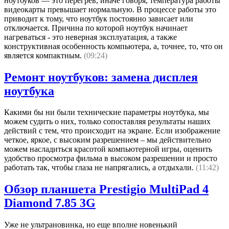
ноутбуков — это перегрев, иначе говоря, температура работы
видеокарты превышает нормальную. В процессе работы это
приводит к тому, что ноутбук постоянно зависает или
отключается. Причина по которой ноутбук начинает
нагреваться - это неверная эксплуатация, а также
конструктивная особенность компьютера, а, точнее, то, что он
является компактным.
(09:24)
Ремонт ноутбуков: замена дисплея
ноутбука
Какими бы ни были технические параметры ноутбука, мы
можем судить о них, только сопоставляя результаты наших
действий с тем, что происходит на экране. Если изображение
четкое, яркое, с высоким разрешением – мы действительно
можем насладиться красотой компьютерной игры, оценить
удобство просмотра фильма в высоком разрешении и просто
работать так, чтобы глаза не напрягались, а отдыхали.
(11:42)
Обзор планшета Prestigio MultiPad 4
Diamond 7.85 3G
Уже не ультрановинка, но еще вполне новенький