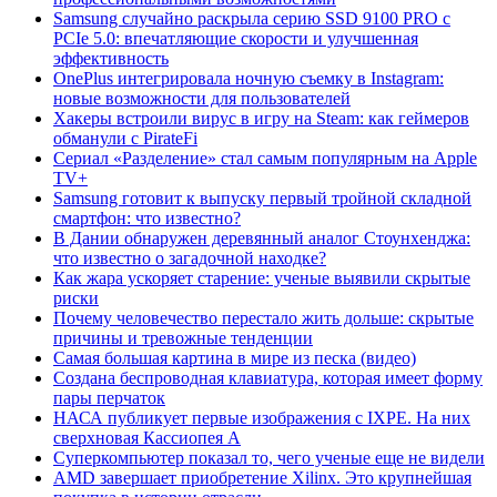
Samsung случайно раскрыла серию SSD 9100 PRO с
PCIe 5.0: впечатляющие скорости и улучшенная
эффективность
OnePlus интегрировала ночную съемку в Instagram:
новые возможности для пользователей
Хакеры встроили вирус в игру на Steam: как геймеров
обманули с PirateFi
Сериал «Разделение» стал самым популярным на Apple
TV+
Samsung готовит к выпуску первый тройной складной
смартфон: что известно?
В Дании обнаружен деревянный аналог Стоунхенджа:
что известно о загадочной находке?
Как жара ускоряет старение: ученые выявили скрытые
риски
Почему человечество перестало жить дольше: скрытые
причины и тревожные тенденции
Самая большая картина в мире из песка (видео)
Создана беспроводная клавиатура, которая имеет форму
пары перчаток
НАСА публикует первые изображения с IXPE. На них
сверхновая Кассиопея А
Суперкомпьютер показал то, чего ученые еще не видели
AMD завершает приобретение Xilinx. Это крупнейшая