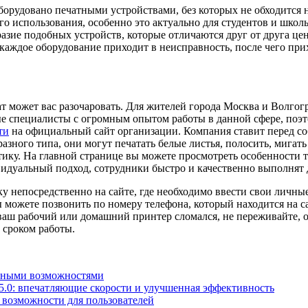
рудовано печатными устройствами, без которых не обходится ни
го использования, особенно это актуально для студентов и шко
азие подобных устройств, которые отличаются друг от друга це
 каждое оборудование приходит в неисправность, после чего при
ат может вас разочаровать. Для жителей города Москва и Волго
ные специалисты с огромным опытом работы в данной сфере, поэ
ти
на официальный сайт организации. Компания ставит перед со
ного типа, они могут печатать белые листья, полосить, мигать 
ику. На главной странице вы можете просмотреть особенности т
идуальный подход, сотрудники быстро и качественно выполнят д
у непосредственно на сайте, где необходимо ввести свои личные
ы можете позвонить по номеру телефона, который находится на 
аш рабочий или домашний принтер сломался, не переживайте, обр
 сроком работы.
льными возможностями
5.0: впечатляющие скорости и улучшенная эффективность
е возможности для пользователей