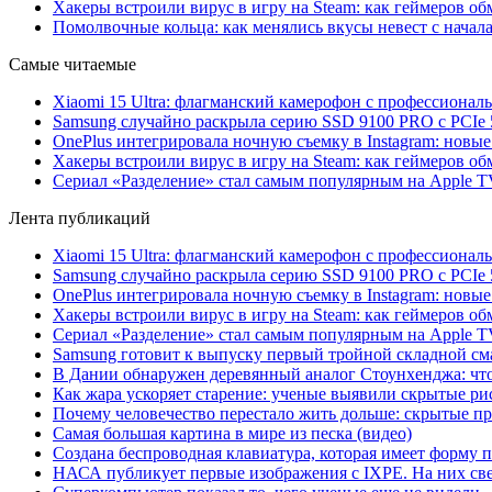
Хакеры встроили вирус в игру на Steam: как геймеров обм
Помолвочные кольца: как менялись вкусы невест с начала
Самые читаемые
Xiaomi 15 Ultra: флагманский камерофон с профессиона
Samsung случайно раскрыла серию SSD 9100 PRO с PCIe 
OnePlus интегрировала ночную съемку в Instagram: новы
Хакеры встроили вирус в игру на Steam: как геймеров обм
Сериал «Разделение» стал самым популярным на Apple 
Лента публикаций
Xiaomi 15 Ultra: флагманский камерофон с профессиона
Samsung случайно раскрыла серию SSD 9100 PRO с PCIe 
OnePlus интегрировала ночную съемку в Instagram: новы
Хакеры встроили вирус в игру на Steam: как геймеров обм
Сериал «Разделение» стал самым популярным на Apple 
Samsung готовит к выпуску первый тройной складной сма
В Дании обнаружен деревянный аналог Стоунхенджа: что 
Как жара ускоряет старение: ученые выявили скрытые ри
Почему человечество перестало жить дольше: скрытые 
Самая большая картина в мире из песка (видео)
Создана беспроводная клавиатура, которая имеет форму 
НАСА публикует первые изображения с IXPE. На них св