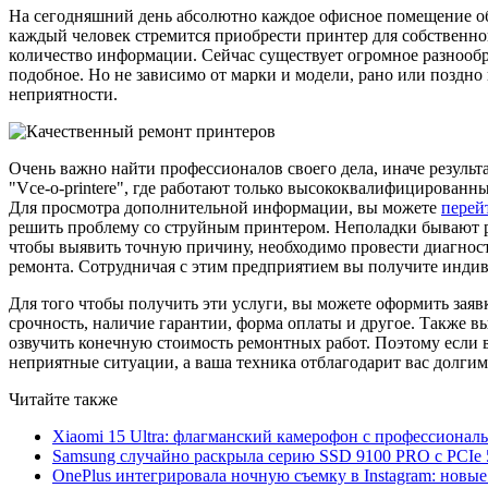
На сегодняшний день абсолютно каждое офисное помещение обо
каждый человек стремится приобрести принтер для собственно
количество информации. Сейчас существует огромное разнообр
подобное. Но не зависимо от марки и модели, рано или поздно
неприятности.
Очень важно найти профессионалов своего дела, иначе результ
"Vce-o-printere", где работают только высококвалифицирован
Для просмотра дополнительной информации, вы можете
перей
решить проблему со струйным принтером. Неполадки бывают раз
чтобы выявить точную причину, необходимо провести диагност
ремонта. Сотрудничая с этим предприятием вы получите индив
Для того чтобы получить эти услуги, вы можете оформить заявк
срочность, наличие гарантии, форма оплаты и другое. Также в
озвучить конечную стоимость ремонтных работ. Поэтому если в
неприятные ситуации, а ваша техника отблагодарит вас долгим
Читайте также
Xiaomi 15 Ultra: флагманский камерофон с профессиона
Samsung случайно раскрыла серию SSD 9100 PRO с PCIe 
OnePlus интегрировала ночную съемку в Instagram: новы