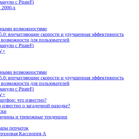
анули с PirateFi
 2000-х
льными возможностями
5.0: впечатляющие скорости и улучшенная эффективность
е возможности для пользователей
анули с PirateFi
TV+
льными возможностями
5.0: впечатляющие скорости и улучшенная эффективность
е возможности для пользователей
анули с PirateFi
TV+
ртфон: что известно?
известно о загадочной находке?
ски
причины и тревожные тенденции
пары перчаток
ерхновая Кассиопея А