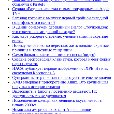
обманули с PirateFi
Сериал «Разделение» стал самым популярным на Apple
TV+
Samsung готовит к выпуску первый тройной складной
смартфон: что известно?
В Дании обнаружен деревянный аналог Стоунхенджа:
что известно о загадочной находке?
Как жара ускоряет старение: ученые выявили скрытые
риски
Почему человечество перестало жить дольше: скрытые
причины и тревожные тенденции
Самая большая картина в мире из песка (видео)
Создана беспроводная клавиатура, которая имеет форму
пары перчаток
НАСА публикует первые изображения с IXPE. На них
сверхновая Кассиопея А
Суперкомпьютер показал то, чего ученые еще не видели
AMD завершает приобретение Xilinx. Это крупнейшая
покупка в истории отрасли
Видеокарты в Европе постепенно дешевеют. Их
доступность также улучшается
Помолвочные кольца: как менялись вкусы невест с
начала 2000-х
Номиналы американских карт Apple: полное