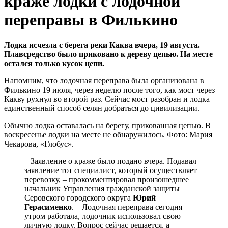
краже лодки с лодочной
переправы в Филькино
Лодка исчезла с берега реки Каква вчера, 19 августа.
Плавсредство было приковано к дереву цепью. На месте
остался только кусок цепи.
Напомним, что лодочная переправа была организована в
Филькино 19 июля, через неделю после того, как мост через
Какву рухнул во второй раз. Сейчас мост разобран и лодка –
единственный способ селян добраться до цивилизации.
Обычно лодка оставалась на берегу, прикованная цепью. В
воскресенье лодки на месте не обнаружилось. Фото: Мария
Чекарова, «Глобус».
– Заявление о краже было подано вчера. Подавал
заявление тот специалист, который осуществляет
перевозку, – прокомментировал произошедшее
начальник Управления гражданской защиты
Серовского городского округа
Юрий
Герасименко
. – Лодочная переправа сегодня
утром работала, лодочник использовал свою
личную лодку. Вопрос сейчас решается, а