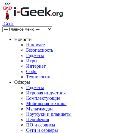
iGeek
Новости
Hardware
Безопасность
Гаджеты
Игры
Интернет
Софт
Технологии
Обзоры
Гаджеты
Игровая индустрия
Комплектующие
Мобильная техника
Мультимедиа
Ноутбуки и планшеты
Периферия
ПО и сервисы
Сети и серверы