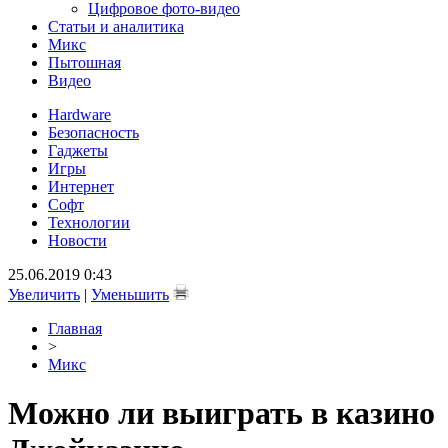
Цифровое фото-видео
Статьи и аналитика
Микс
Пытошная
Видео
Hardware
Безопасность
Гаджеты
Игры
Интернет
Софт
Технологии
Новости
25.06.2019 0:43
Увеличить
|
Уменьшить
Главная
>
Микс
Можно ли выиграть в казино