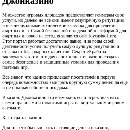
Джойказино
Множество игровых площадок предоставляет геймерам свои
услуги, но далеко не все они имеют безупречную репутацию
и все необходимые технические качества для проведения
азартных игр. Самой безопасной и надежной платформой для
азартных игроков на сегодня является сайт joycasino1.org.
Этот портал работает достаточно давно, и за годы своей
деятельности успел получить самую лучшую репутацию и
отзывы от благодарных клиентов. Секрет её работы
заключается в том, что для своих клиентов казино создало
самые безопасные и защищенные условия для проведения
платных игр.
Все знают, что казино привлекает посетителей в первую
очередь возможностью выиграть крупную сумму денег, да еще
и не покидая собственного дома.
В казино Джойказино это возможно, если игрок знаком со
всеми правилами и нюансами игры на виртуальном игровом
автомате.
Как играть в казино
Для того чтобы выиграть настоящие деньги в казино,