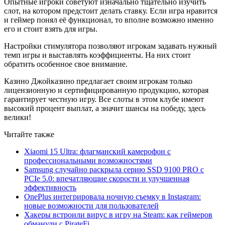
Опытные игроки советуют изначально тщательно изучить
слот, на котором предстоит делать ставку. Если игра нравится
и геймер понял её функционал, то вполне возможно именно
его и стоит взять для игры.
Настройки стимулятора позволяют игрокам задавать нужный
темп игры и выставлять коэффициенты. На них стоит
обратить особенное свое внимание.
Казино Джойказино предлагает своим игрокам только
лицензионную и сертифицированную продукцию, которая
гарантирует честную игру. Все слоты в этом клубе имеют
высокий процент выплат, а значит шансы на победу, здесь
велики!
Читайте также
Xiaomi 15 Ultra: флагманский камерофон с
профессиональными возможностями
Samsung случайно раскрыла серию SSD 9100 PRO с
PCIe 5.0: впечатляющие скорости и улучшенная
эффективность
OnePlus интегрировала ночную съемку в Instagram:
новые возможности для пользователей
Хакеры встроили вирус в игру на Steam: как геймеров
обманули с PirateFi