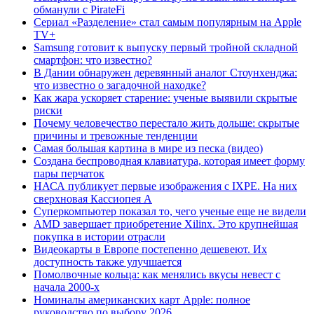
обманули с PirateFi
Сериал «Разделение» стал самым популярным на Apple
TV+
Samsung готовит к выпуску первый тройной складной
смартфон: что известно?
В Дании обнаружен деревянный аналог Стоунхенджа:
что известно о загадочной находке?
Как жара ускоряет старение: ученые выявили скрытые
риски
Почему человечество перестало жить дольше: скрытые
причины и тревожные тенденции
Самая большая картина в мире из песка (видео)
Создана беспроводная клавиатура, которая имеет форму
пары перчаток
НАСА публикует первые изображения с IXPE. На них
сверхновая Кассиопея А
Суперкомпьютер показал то, чего ученые еще не видели
AMD завершает приобретение Xilinx. Это крупнейшая
покупка в истории отрасли
Видеокарты в Европе постепенно дешевеют. Их
доступность также улучшается
Помолвочные кольца: как менялись вкусы невест с
начала 2000-х
Номиналы американских карт Apple: полное
руководство по выбору 2026