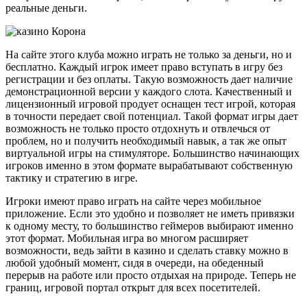
реальные деньги.
На сайте этого клуба можно играть не только за деньги, но и
бесплатно. Каждый игрок имеет право вступать в игру без
регистрации и без оплаты. Такую возможность дает наличие
демонстрационной версии у каждого слота. Качественный и
лицензионный игровой продует оснащен тест игрой, которая
в точности передает свой потенциал. Такой формат игры дает
возможность не только просто отдохнуть и отвлечься от
проблем, но и получить необходимый навык, а так же опыт
виртуальной игры на стимуляторе. Большинство начинающих
игроков именно в этом формате вырабатывают собственную
тактику и стратегию в игре.
Игроки имеют право играть на сайте через мобильное
приложение. Если это удобно и позволяет не иметь привязки
к одному месту, то большинство геймеров выбирают именно
этот формат. Мобильная игра во многом расширяет
возможности, ведь зайти в казино и сделать ставку можно в
любой удобный момент, сидя в очереди, на обеденный
перерыв на работе или просто отдыхая на природе. Теперь не
границ, игровой портал открыт для всех посетителей.