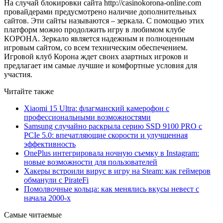
На случай блокировки сайта http://casinokorona-online.com
провайдерами предусмотрено наличие дополнительных
сайтов. Эти сайты называются – зеркала. С помощью этих
платформ можно продолжить игру в любимом клубе
КОРОНА. Зеркало является надежным и полноценным
игровым сайтом, со всем техническим обеспечением.
Игровой клуб Корона ждет своих азартных игроков и
предлагает им самые лучшие и комфортные условия для
участия.
Читайте также
Xiaomi 15 Ultra: флагманский камерофон с
профессиональными возможностями
Samsung случайно раскрыла серию SSD 9100 PRO с
PCIe 5.0: впечатляющие скорости и улучшенная
эффективность
OnePlus интегрировала ночную съемку в Instagram:
новые возможности для пользователей
Хакеры встроили вирус в игру на Steam: как геймеров
обманули с PirateFi
Помолвочные кольца: как менялись вкусы невест с
начала 2000-х
Самые читаемые