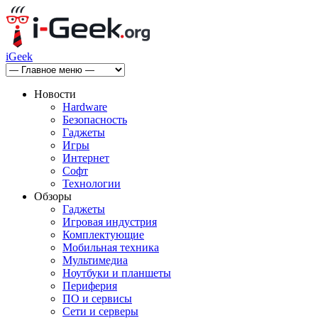
iGeek
Новости
Hardware
Безопасность
Гаджеты
Игры
Интернет
Софт
Технологии
Обзоры
Гаджеты
Игровая индустрия
Комплектующие
Мобильная техника
Мультимедиа
Ноутбуки и планшеты
Периферия
ПО и сервисы
Сети и серверы