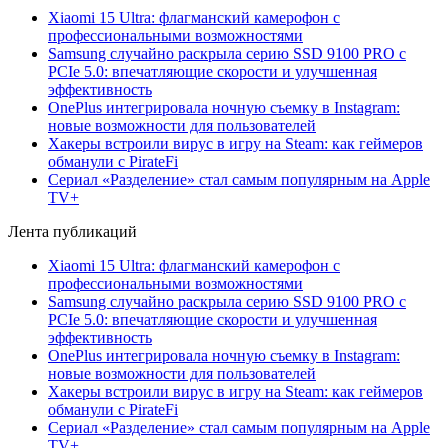
Xiaomi 15 Ultra: флагманский камерофон с
профессиональными возможностями
Samsung случайно раскрыла серию SSD 9100 PRO с
PCIe 5.0: впечатляющие скорости и улучшенная
эффективность
OnePlus интегрировала ночную съемку в Instagram:
новые возможности для пользователей
Хакеры встроили вирус в игру на Steam: как геймеров
обманули с PirateFi
Сериал «Разделение» стал самым популярным на Apple
TV+
Лента публикаций
Xiaomi 15 Ultra: флагманский камерофон с
профессиональными возможностями
Samsung случайно раскрыла серию SSD 9100 PRO с
PCIe 5.0: впечатляющие скорости и улучшенная
эффективность
OnePlus интегрировала ночную съемку в Instagram:
новые возможности для пользователей
Хакеры встроили вирус в игру на Steam: как геймеров
обманули с PirateFi
Сериал «Разделение» стал самым популярным на Apple
TV+