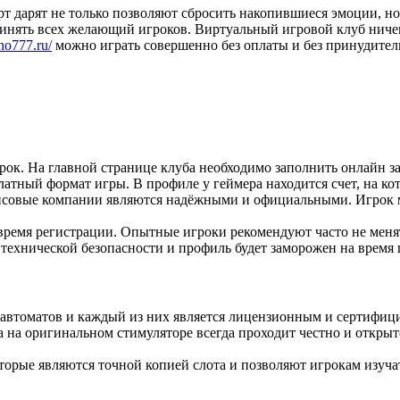
рт дарят не только позволяют сбросить накопившиеся эмоции, но
ринять всех желающий игроков. Виртуальный игровой клуб ничем 
ino777.ru/
можно играть совершенно без оплаты и без принудитель
рок. На главной странице клуба необходимо заполнить онлайн за
платный формат игры. В профиле у геймера находится счет, на ко
ансовые компании являются надёжными и официальными. Игрок м
время регистрации. Опытные игроки рекомендуют часто не меня
технической безопасности и профиль будет заморожен на время 
 автоматов и каждый из них является лицензионным и сертифиц
а на оригинальном стимуляторе всегда проходит честно и открыт
рые являются точной копией слота и позволяют игрокам изучат