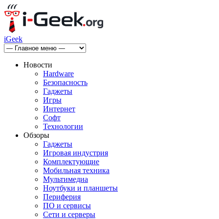
iGeek
Новости
Hardware
Безопасность
Гаджеты
Игры
Интернет
Софт
Технологии
Обзоры
Гаджеты
Игровая индустрия
Комплектующие
Мобильная техника
Мультимедиа
Ноутбуки и планшеты
Периферия
ПО и сервисы
Сети и серверы