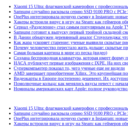
Xiaomi 15 Ultra: флагманский камерофон с профессиона
Samsung случайно раскрыла серию SSD 9100 PRO с PCIe 
OnePlus интегрировала ночную съемку в Instagram: новы
Хакеры встроили вирус в игру на Steam: как геймеров обм
Сериал «Разделение» стал самым популярным на Apple 
Samsung готовит к выпуску первый тройной складной сма
В Дании обнаружен деревянный аналог Стоунхенджа: что 
Как жара ускоряет старение: ученые выявили скрытые ри
Почему человечество перестало жить дольше: скрытые 
Самая большая картина в мире из песка (видео)
Создана беспроводная клавиатура, которая имеет форму 
НАСА публикует первые изображения с IXPE. На них св
Суперкомпьютер показал то, чего ученые еще не видели
AMD завершает приобретение Xilinx. Это крупнейшая по
Видеокарты в Европе постепенно дешевеют. Их доступно
Помолвочные кольца: как менялись вкусы невест с начала
Номиналы американских карт Apple: полное руководство
Xiaomi 15 Ultra: флагманский камерофон с профессиона
Samsung случайно раскрыла серию SSD 9100 PRO с PCIe 
OnePlus интегрировала ночную съемку в Instagram: новы
Хакеры встроили вирус в игру на Steam: как геймеров обм