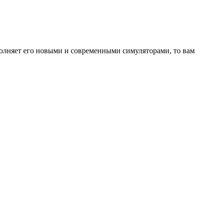
полняет его новыми и современными симуляторами, то вам