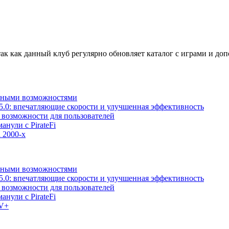
ак как данный клуб регулярно обновляет каталог с играми и до
льными возможностями
5.0: впечатляющие скорости и улучшенная эффективность
е возможности для пользователей
анули с PirateFi
 2000-х
льными возможностями
5.0: впечатляющие скорости и улучшенная эффективность
е возможности для пользователей
анули с PirateFi
TV+