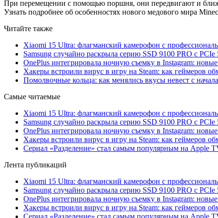
При перемещении с помощью поршня, они передвигают и ближ
Узнать подробнее об особенностях нового медового мира Minecra
Читайте также
Xiaomi 15 Ultra: флагманский камерофон с профессиона
Samsung случайно раскрыла серию SSD 9100 PRO с PCIe 
OnePlus интегрировала ночную съемку в Instagram: новы
Хакеры встроили вирус в игру на Steam: как геймеров обм
Помолвочные кольца: как менялись вкусы невест с начала
Самые читаемые
Xiaomi 15 Ultra: флагманский камерофон с профессиона
Samsung случайно раскрыла серию SSD 9100 PRO с PCIe 
OnePlus интегрировала ночную съемку в Instagram: новы
Хакеры встроили вирус в игру на Steam: как геймеров обм
Сериал «Разделение» стал самым популярным на Apple 
Лента публикаций
Xiaomi 15 Ultra: флагманский камерофон с профессиона
Samsung случайно раскрыла серию SSD 9100 PRO с PCIe 
OnePlus интегрировала ночную съемку в Instagram: новы
Хакеры встроили вирус в игру на Steam: как геймеров обм
Сериал «Разделение» стал самым популярным на Apple 