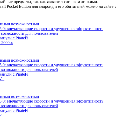
айшие предметы, так как являются слишком липкими.
ft Pocket Edition для андроид и его обитателей можно на сайте w
льными возможностями
5.0: впечатляющие скорости и улучшенная эффективность
е возможности для пользователей
анули с PirateFi
 2000-х
льными возможностями
5.0: впечатляющие скорости и улучшенная эффективность
е возможности для пользователей
анули с PirateFi
TV+
льными возможностями
5.0: впечатляющие скорости и улучшенная эффективность
е возможности для пользователей
анули с PirateFi
TV+