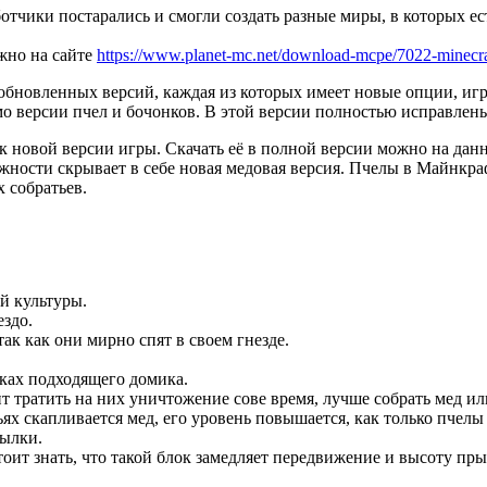
отчики постарались и смогли создать разные миры, в которых ес
жно на сайте
https://www.planet-mc.net/download-mcpe/7022-minecr
бновленных версий, каждая из которых имеет новые опции, иг
емо версии пчел и бочонков. В этой версии полностью исправл
ся к новой версии игры. Скачать её в полной версии можно на дан
ожности скрывает в себе новая медовая версия. Пчелы в Майнкраф
х собратьев.
й культуры.
ездо.
так как они мирно спят в своем гнезде.
сках подходящего домика.
оит тратить на них уничтожение сове время, лучше собрать мед и
ьях скапливается мед, его уровень повышается, как только пчелы
тылки.
оит знать, что такой блок замедляет передвижение и высоту пры