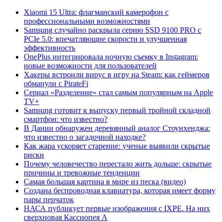
Xiaomi 15 Ultra: флагманский камерофон с
профессиональными возможностями
Samsung случайно раскрыла серию SSD 9100 PRO с
PCIe 5.0: впечатляющие скорости и улучшенная
эффективность
OnePlus интегрировала ночную съемку в Instagram:
новые возможности для пользователей
Хакеры встроили вирус в игру на Steam: как геймеров
обманули с PirateFi
Сериал «Разделение» стал самым популярным на Apple
TV+
Samsung готовит к выпуску первый тройной складной
смартфон: что известно?
В Дании обнаружен деревянный аналог Стоунхенджа:
что известно о загадочной находке?
Как жара ускоряет старение: ученые выявили скрытые
риски
Почему человечество перестало жить дольше: скрытые
причины и тревожные тенденции
Самая большая картина в мире из песка (видео)
Создана беспроводная клавиатура, которая имеет форму
пары перчаток
НАСА публикует первые изображения с IXPE. На них
сверхновая Кассиопея А