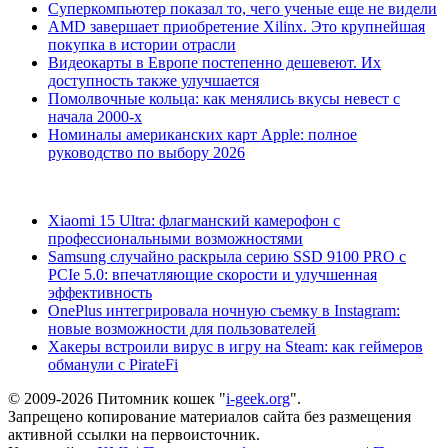
Суперкомпьютер показал то, чего ученые еще не видели
AMD завершает приобретение Xilinx. Это крупнейшая
покупка в истории отрасли
Видеокарты в Европе постепенно дешевеют. Их
доступность также улучшается
Помолвочные кольца: как менялись вкусы невест с
начала 2000-х
Номиналы американских карт Apple: полное
руководство по выбору 2026
Xiaomi 15 Ultra: флагманский камерофон с
профессиональными возможностями
Samsung случайно раскрыла серию SSD 9100 PRO с
PCIe 5.0: впечатляющие скорости и улучшенная
эффективность
OnePlus интегрировала ночную съемку в Instagram:
новые возможности для пользователей
Хакеры встроили вирус в игру на Steam: как геймеров
обманули с PirateFi
© 2009-2026 Питомник кошек "
i-geek.org
".
Запрещено копирование материалов сайта без размещения
активной ссылки на первоисточник.