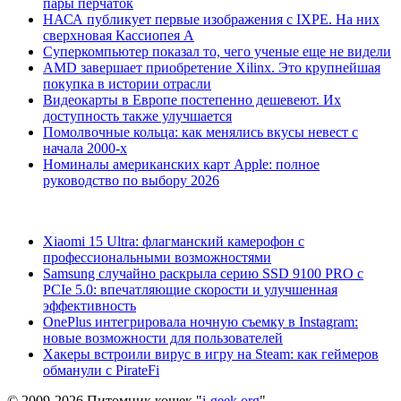
пары перчаток
НАСА публикует первые изображения с IXPE. На них
сверхновая Кассиопея А
Суперкомпьютер показал то, чего ученые еще не видели
AMD завершает приобретение Xilinx. Это крупнейшая
покупка в истории отрасли
Видеокарты в Европе постепенно дешевеют. Их
доступность также улучшается
Помолвочные кольца: как менялись вкусы невест с
начала 2000-х
Номиналы американских карт Apple: полное
руководство по выбору 2026
Xiaomi 15 Ultra: флагманский камерофон с
профессиональными возможностями
Samsung случайно раскрыла серию SSD 9100 PRO с
PCIe 5.0: впечатляющие скорости и улучшенная
эффективность
OnePlus интегрировала ночную съемку в Instagram:
новые возможности для пользователей
Хакеры встроили вирус в игру на Steam: как геймеров
обманули с PirateFi
© 2009-2026 Питомник кошек "
i-geek.org
".