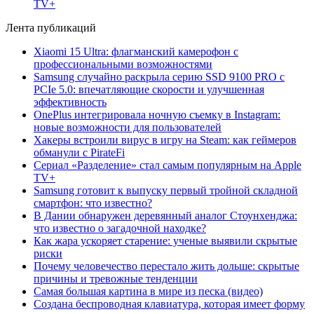
TV+
Лента публикаций
Xiaomi 15 Ultra: флагманский камерофон с
профессиональными возможностями
Samsung случайно раскрыла серию SSD 9100 PRO с
PCIe 5.0: впечатляющие скорости и улучшенная
эффективность
OnePlus интегрировала ночную съемку в Instagram:
новые возможности для пользователей
Хакеры встроили вирус в игру на Steam: как геймеров
обманули с PirateFi
Сериал «Разделение» стал самым популярным на Apple
TV+
Samsung готовит к выпуску первый тройной складной
смартфон: что известно?
В Дании обнаружен деревянный аналог Стоунхенджа:
что известно о загадочной находке?
Как жара ускоряет старение: ученые выявили скрытые
риски
Почему человечество перестало жить дольше: скрытые
причины и тревожные тенденции
Самая большая картина в мире из песка (видео)
Создана беспроводная клавиатура, которая имеет форму