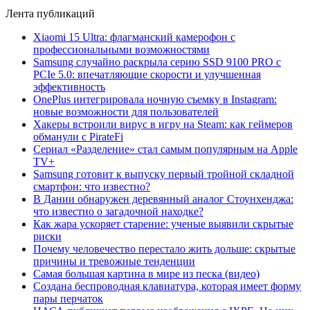
Лента публикаций
Xiaomi 15 Ultra: флагманский камерофон с
профессиональными возможностями
Samsung случайно раскрыла серию SSD 9100 PRO с
PCIe 5.0: впечатляющие скорости и улучшенная
эффективность
OnePlus интегрировала ночную съемку в Instagram:
новые возможности для пользователей
Хакеры встроили вирус в игру на Steam: как геймеров
обманули с PirateFi
Сериал «Разделение» стал самым популярным на Apple
TV+
Samsung готовит к выпуску первый тройной складной
смартфон: что известно?
В Дании обнаружен деревянный аналог Стоунхенджа:
что известно о загадочной находке?
Как жара ускоряет старение: ученые выявили скрытые
риски
Почему человечество перестало жить дольше: скрытые
причины и тревожные тенденции
Самая большая картина в мире из песка (видео)
Создана беспроводная клавиатура, которая имеет форму
пары перчаток