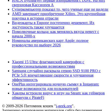
НАСА публикует первые изображения с IXPE. На них
сверхновая Кассиопея А
Суперкомпьютер показал то, чего ученые еще не видели
AMD завершает приобретение Xilinx. Это крупнейшая
покупка в истории отрасли
Видеокарты в Европе постепенно дешевеют. Их
доступность также улучшается
Помолвочные кольца: как менялись вкусы невест с
начала 2000-х
Номиналы американских карт Apple: полное
руководство по выбору 2026
Xiaomi 15 Ultra: флагманский камерофон с
профессиональными возможностями
Samsung случайно раскрыла серию SSD 9100 PRO с
PCIe 5.0: впечатляющие скорости и улучшенная
эффективность
OnePlus интегрировала ночную съемку в Instagram:
новые возможности для пользователей
Хакеры встроили вирус в игру на Steam: как геймеров
обманули с PirateFi
© 2009-2026 Питомник кошек "
i-geek.org
".
Запрещено копирование материалов сайта без размещения