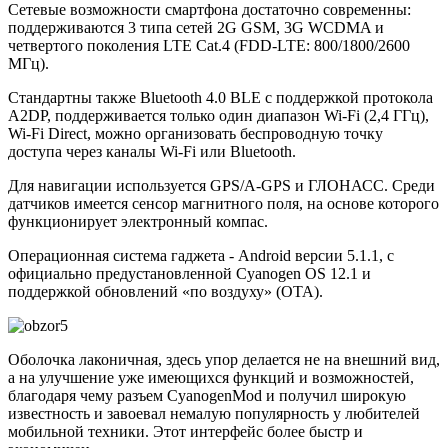
Сетевые возможности смартфона достаточно современны:
поддерживаются 3 типа сетей 2G GSM, 3G WCDMA и
четвертого поколения LTE Cat.4 (FDD-LTE: 800/1800/2600
МГц).
Стандартны также Bluetooth 4.0 BLE с поддержкой протокола
A2DP, поддерживается только один диапазон Wi-Fi (2,4 ГГц),
Wi-Fi Direct, можно организовать беспроводную точку
доступа через каналы Wi-Fi или Bluetooth.
Для навигации используется GPS/A-GPS и ГЛОНАСС. Среди
датчиков имеется сенсор магнитного поля, на основе которого
функционирует электронный компас.
Операционная система гаджета - Android версии 5.1.1, с
официально предустановленной Cyanogen OS 12.1 и
поддержкой обновлений «по воздуху» (ОТА).
Оболочка лаконичная, здесь упор делается не на внешний вид,
а на улучшение уже имеющихся функций и возможностей,
благодаря чему разъем CyanogenMod и получил широкую
известность и завоевал немалую популярность у любителей
мобильной техники. Этот интерфейс более быстр и