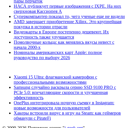
пары перчаток
НАСА публикует первые изображения с IXPE. На них
сверхновая Кассиопея А
Суперкомпьютер показал то, чего ученые еще не видели
AMD завершает приобретение Xilinx. Это крупнейшая
покупка в истории отрасли
Видеокарты в Европе постепенно дешевеют. Их
доступность также улучшается
Помолвочные кольца: как менялись вкусы невест с
начала 2000-х
Номиналы американских карт Apple: полное
руководство по выбору 2026
Xiaomi 15 Ultra: флагманский камерофон с
профессиональными возможностями
Samsung случайно раскрыла серию SSD 9100 PRO с
PCIe 5.0: впечатляющие скорости и улучшенная
эффективность
OnePlus интегрировала ночную съемку в Instagram:
новые возможности для пользователей
Хакеры встроили вирус в игру на Steam: как геймеров
обманули с PirateFi
© 2009-2026 Питомник кошек "
i-geek.org
".