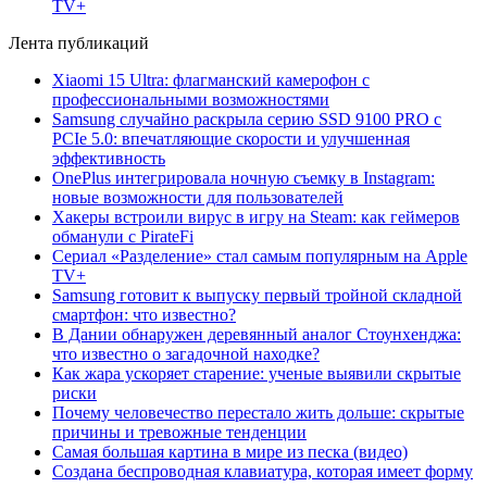
TV+
Лента публикаций
Xiaomi 15 Ultra: флагманский камерофон с
профессиональными возможностями
Samsung случайно раскрыла серию SSD 9100 PRO с
PCIe 5.0: впечатляющие скорости и улучшенная
эффективность
OnePlus интегрировала ночную съемку в Instagram:
новые возможности для пользователей
Хакеры встроили вирус в игру на Steam: как геймеров
обманули с PirateFi
Сериал «Разделение» стал самым популярным на Apple
TV+
Samsung готовит к выпуску первый тройной складной
смартфон: что известно?
В Дании обнаружен деревянный аналог Стоунхенджа:
что известно о загадочной находке?
Как жара ускоряет старение: ученые выявили скрытые
риски
Почему человечество перестало жить дольше: скрытые
причины и тревожные тенденции
Самая большая картина в мире из песка (видео)
Создана беспроводная клавиатура, которая имеет форму