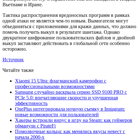
Вьетнаме и Иране.
Тактика распространения вредоносных программ в рамках
одной атаки не является чем-то новым. Вымогатели могут
объединяться с приложениями для кражи данных, что должно
помочь получить выкуп в результате шантажа. Однако
двукратное шифрование пользовательских файлов и двойной
выкуп заставляют действовать в глобальной сети особенно
осторожно.
Источник
Читайте также
Xiaomi 15 Ultra: флагманский камерофон с
профессиональными возможностями
Samsung случайно раскрыла серию SSD 9100 PRO с
PCIe 5.0: впечатляющие скорости и улучшенная
эффективность
OnePlus интегрировала ночную съемку в Instagram:
новые возможности для пользователей
Хакеры встроили вирус в игру на Steam: как геймеров
обманули с PirateFi
Помолвочные кольца: как менялись вкусы невест с
начала 2000-х