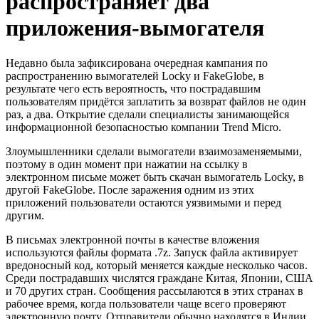
распространяет два
приложения-вымогателя
Недавно была зафиксирована очередная кампания по
распространению вымогателей Locky и FakeGlobe, в
результате чего есть вероятность, что пострадавшим
пользователям придётся заплатить за возврат файлов не один
раз, а два. Открытие сделали специалисты занимающейся
информационной безопасностью компании Trend Micro.
Злоумышленники сделали вымогатели взаимозаменяемыми,
поэтому в один момент при нажатии на ссылку в
электронном письме может быть скачан вымогатель Locky, в
другой FakeGlobe. После заражения одним из этих
приложений пользователи остаются уязвимыми и перед
другим.
В письмах электронной почты в качестве вложения
используются файлы формата .7z. Запуск файла активирует
вредоносный код, который меняется каждые несколько часов.
Среди пострадавших числятся граждане Китая, Японии, США
и 70 других стран. Сообщения рассылаются в этих странах в
рабочее время, когда пользователи чаще всего проверяют
электронную почту. Отправители обычно находятся в Индии,