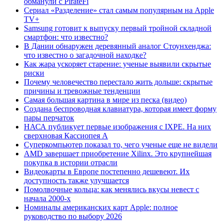
обманули с PirateFi
Сериал «Разделение» стал самым популярным на Apple
TV+
Samsung готовит к выпуску первый тройной складной
смартфон: что известно?
В Дании обнаружен деревянный аналог Стоунхенджа:
что известно о загадочной находке?
Как жара ускоряет старение: ученые выявили скрытые
риски
Почему человечество перестало жить дольше: скрытые
причины и тревожные тенденции
Самая большая картина в мире из песка (видео)
Создана беспроводная клавиатура, которая имеет форму
пары перчаток
НАСА публикует первые изображения с IXPE. На них
сверхновая Кассиопея А
Суперкомпьютер показал то, чего ученые еще не видели
AMD завершает приобретение Xilinx. Это крупнейшая
покупка в истории отрасли
Видеокарты в Европе постепенно дешевеют. Их
доступность также улучшается
Помолвочные кольца: как менялись вкусы невест с
начала 2000-х
Номиналы американских карт Apple: полное
руководство по выбору 2026