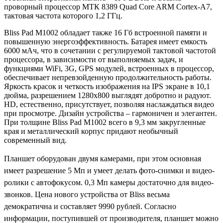
проворный процессор MTК 8389 Quad Core ARM Cortex-A7,
тактовая частота которого 1,2 ГГц.
Bliss Pad M1002 обладает также 16 Гб встроенной памяти и
повышенную энергоэффективность. Батарея имеет емкость
6000 мАч, что в сочетании с регулируемой тактовой частотой
процессора, в зависимости от выполняемых задач, и
функциями WiFi, 3G, GPS модулей, встроенных в процессор,
обеспечивает непревзойденную продолжительность работы.
Яркость красок и четкость изображения на IPS экране в 10,1
дюйма, разрешением 1280х800 выглядят добротно и радуют.
HD, естественно, присутствует, позволяя наслаждаться видео
при просмотре. Дизайн устройства – гармоничен и элегантен.
При толщине Bliss Pad M1002 всего в 9,3 мм закругленные
края и металлический корпус придают необычный
современный вид.
Планшет оборудован двумя камерами, при этом основная
имеет разрешение 5 Мп и умеет делать фото-снимки и видео-
ролики с автофокусом. 0,3 Мп камеры достаточно для видео-
звонков. Цена нового устройства от Bliss весьма
демократична и составляет 9990 рублей. Согласно
информации, поступившей от производителя, планшет можно