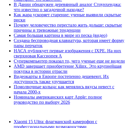
В Дании обнаружен деревянный аналог Стоунхенджа:
что известно о загадочной находке?
Как жара ускоряет старение: ученые выявили скрытые
риски
Почему человечество перестало жить дольше: скрытые
причины и тревожные тенденции
Самая большая картина в мире из песка (видео)
Создана беспроводная клавиатура, которая имеет форму
пары перчаток
НАСА публикует первые изображения с IXPE. На них
сверхновая Кассиопея А
Суперкомпьютер показал то, чего ученые еще не видели
AMD завершает приобретение Xilinx. Это крупнейшая
покупка в истории отрасли
Видеокарты в Европе постепенно дешевеют. Их
доступность также улучшается
Помолвочные кольца: как менялись вкусы невест с
начала 2000-х
Номиналы американских карт Apple: полное
руководство по выбору 2026
Xiaomi 15 Ultra: флагманский камерофон с
профессиональными возможностями