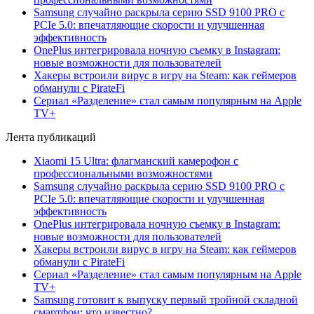
Samsung случайно раскрыла серию SSD 9100 PRO с
PCIe 5.0: впечатляющие скорости и улучшенная
эффективность
OnePlus интегрировала ночную съемку в Instagram:
новые возможности для пользователей
Хакеры встроили вирус в игру на Steam: как геймеров
обманули с PirateFi
Сериал «Разделение» стал самым популярным на Apple
TV+
Лента публикаций
Xiaomi 15 Ultra: флагманский камерофон с
профессиональными возможностями
Samsung случайно раскрыла серию SSD 9100 PRO с
PCIe 5.0: впечатляющие скорости и улучшенная
эффективность
OnePlus интегрировала ночную съемку в Instagram:
новые возможности для пользователей
Хакеры встроили вирус в игру на Steam: как геймеров
обманули с PirateFi
Сериал «Разделение» стал самым популярным на Apple
TV+
Samsung готовит к выпуску первый тройной складной
смартфон: что известно?