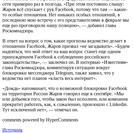
сети примерно раз в полгода. «При этом постоянно слышу:
Жаров всё спускает с рук Facebook, потому что там — какие-
то особые отношения. Нет никаких особых отношений, в
последнюю мою встречу с его представителями в феврале мы
еще раз проговорили нашу позицию», — добавил глава
Роскомнадзора.
В ответ на вопрос о том, какие прогнозы ведомство делает в
отношении Facebook, Жаров призвал «не загадывать». «Будем
надеяться, что мой ответ на ваш вопрос станет еще одним
принуждением Facebook к соблюдению российского
законодательства», — заключил он. В интервью «Известиям»
глава Роскомнадзора, комментируя ситуацию вокруг
блокировки мессенджера Telegram, также заявил, что у
ведомства нет планов «класть весь интернет».
«Дождь» напоминает, что о возможной блокировке Facebook
на территории России Жаров говорил еще в сентябре. «Мы
или добьемся того, чтобы закон был исполнен, или компания
прекратит работать, как, к сожалению, произошло с Linkedin.
Тут исключений нет», — отмечал он.
comments powered by HyperComments
Источник