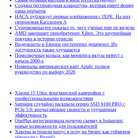
Создана беспроводная клавиатура, которая имеет форму
пары перчаток
НАСА публикует первые изображения с IXPE. На них
сверхновая Кассиопея А
Суперкомпьютер показал то, чего ученые еще не видели
AMD завершает приобретение Xilinx. Это крупнейшая
покупка в истории отрасли
Видеокарты в Европе постепенно дешевеют. Их
доступность также улучшается
Помолвочные кольца: как менялись вкусы невест с
начала 2000-х
Номиналы американских карт Apple: полное
руководство по выбору 2026
Xiaomi 15 Ultra: флагманский камерофон с
профессиональными возможностями
Samsung случайно раскрыла серию SSD 9100 PRO с
PCIe 5.0: впечатляющие скорости и улучшенная
эффективность
OnePlus интегрировала ночную съемку в Instagram:
новые возможности для пользователей
Хакеры встроили вирус в игру на Steam: как геймеров
обманули с PirateFi