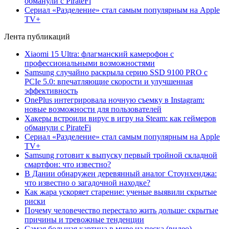
обманули с PirateFi
Сериал «Разделение» стал самым популярным на Apple
TV+
Лента публикаций
Xiaomi 15 Ultra: флагманский камерофон с
профессиональными возможностями
Samsung случайно раскрыла серию SSD 9100 PRO с
PCIe 5.0: впечатляющие скорости и улучшенная
эффективность
OnePlus интегрировала ночную съемку в Instagram:
новые возможности для пользователей
Хакеры встроили вирус в игру на Steam: как геймеров
обманули с PirateFi
Сериал «Разделение» стал самым популярным на Apple
TV+
Samsung готовит к выпуску первый тройной складной
смартфон: что известно?
В Дании обнаружен деревянный аналог Стоунхенджа:
что известно о загадочной находке?
Как жара ускоряет старение: ученые выявили скрытые
риски
Почему человечество перестало жить дольше: скрытые
причины и тревожные тенденции
Самая большая картина в мире из песка (видео)