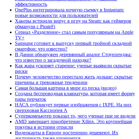
эффективность
OnePlus интегрировала ночную съемку в Instagram:
новые возможности для пользователей
Хакеры встроили вирус в игру на Steam: как геймеров
обманули с PirateFi
Сериал «Разделение» стал самым популярным на Apple
TV+
Samsung готовит к выпуску первый тройной складной
смартфон: что известно?
В Дании обнаружен деревянный аналог Стоунхенджа:
что известно о загадочной находке?
Как жара ускоряет старение: ученые выявили скрытые
риски
Почему человечество перестало жить дольше: скрытые
причины и тревожные тенденции
Самая большая картина в мире из песка (видео)
Создана беспроводная клавиатура, которая имеет форму
пары перчаток
НАСА публикует первые изображения с IXPE. На них
сверхновая Кассиопея А
Суперкомпьютер показал то, чего ученые еще не видели
AMD завершает приобретение Xilinx. Это крупнейшая
покупка в истории отрасли
Видеокарты в Европе постепенно дешевеют. Их
доступность также улучшается