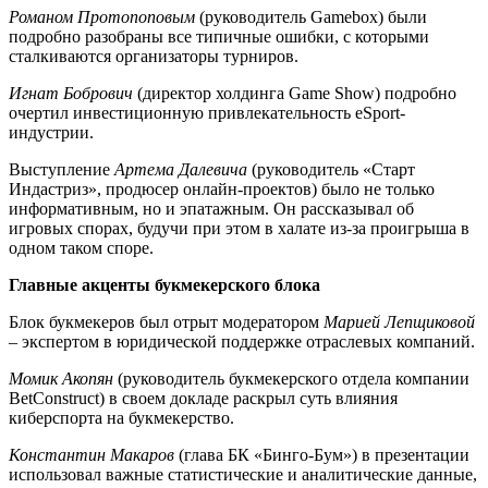
Романом
Протопоповым
(руководитель Gamebox) были
подробно разобраны все типичные ошибки, с которыми
сталкиваются организаторы турниров.
Игнат Бобрович
(директор холдинга Game Show) подробно
очертил инвестиционную привлекательность eSport-
индустрии.
Выступление
Артема Далевича
(руководитель «Старт
Индастриз», продюсер онлайн-проектов) было не только
информативным, но и эпатажным. Он рассказывал об
игровых спорах, будучи при этом в халате из-за проигрыша в
одном таком споре.
Главные акценты букмекерского блока
Блок букмекеров был отрыт модератором
Марией Лепщиковой
– экспертом в юридической поддержке отраслевых компаний.
Момик Акопян
(руководитель букмекерского отдела компании
BetConstruct) в своем докладе раскрыл суть влияния
киберспорта на букмекерство.
Константин Макаров
(глава БК «Бинго-Бум») в презентации
использовал важные статистические и аналитические данные,