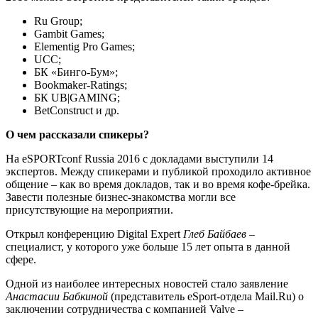
Ru Group;
Gambit Games;
Elementig Pro Games;
UCC;
БК «Бинго-Бум»;
Bookmaker-Ratings;
БК UB|GAMING;
BetConstruct и др.
О чем рассказали спикеры?
На eSPORTconf Russia 2016 с докладами выступили 14
экспертов. Между спикерами и публикой проходило активное
общение – как во время докладов, так и во время кофе-брейка.
Завести полезные бизнес-знакомства могли все
присутствующие на мероприятии.
Открыл конференцию Digital Expert
Глеб Байбаев
–
специалист, у которого уже больше 15 лет опыта в данной
сфере.
Одной из наиболее интересных новостей стало заявление
Анастасии Бабкиной
(представитель eSport-отдела Mail.Ru) о
заключении сотрудничества с компанией Valve –