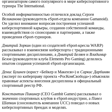
организатором самого популярного в мире киберспортивного
турнира The International.
Особой информативностью отличился доклад
Сергея
Великанова
(руководитель eSport-отдела компании Gamanoid).
Он уделил внимание вопросам построения успешной
киберспортивной карьеры, создания собственной команды,
взаимодействия со спонсорами и партнерами, а также
проведения eSport-турниров.
Дмитрий Зоркин
(один из создателей eSport-кресла WARP)
рассказывал о взаимосвязи киберспорта с традиционными
спортивными дисциплинами, а
Дмитрий Беляев
и
Владимир
Белов
(руководители клуба Elements Pro Gaming) делились
опытом создания успешной eSport-организации
.
Денис Бушнев
(юрист «Бейкер и Макензи») и
Саркис Дарбинян
(эксперт по киберправу проекта «РосКомСвобода») объясняли
правовые аспекты внесения дисциплины в официальный
спортивный реестр РФ.
Константин Пикинер
(CEO Gambit Games) рассказывал о
значении спортивных клубов в eSport-индустрии, а
Павел
Шапкин
(сооснователь компании UCC) поведал о новых
киберспортивных брендах и моделях.