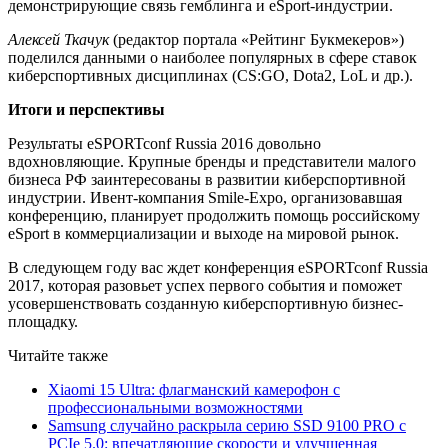
демонстрирующие связь гемблинга и eSport-индустрии.
Алексей Ткачук
(редактор портала «Рейтинг Букмекеров»)
поделился данными о наиболее популярных в сфере ставок
киберспортивных дисциплинах (CS:GO, Dota2, LoL и др.).
Итоги и перспективы
Результаты eSPORTconf Russia 2016 довольно
вдохновляющие. Крупные бренды и представители малого
бизнеса РФ заинтересованы в развитии киберспортивной
индустрии. Ивент-компания Smile-Expo, организовавшая
конференцию, планирует продолжить помощь российскому
eSport в коммерциализации и выходе на мировой рынок.
В следующем году вас ждет конференция eSPORTconf Russia
2017, которая разовьет успех первого события и поможет
усовершенствовать созданную киберспортивную бизнес-
площадку.
Читайте также
Xiaomi 15 Ultra: флагманский камерофон с
профессиональными возможностями
Samsung случайно раскрыла серию SSD 9100 PRO с
PCIe 5.0: впечатляющие скорости и улучшенная