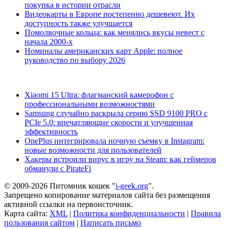
покупка в истории отрасли
Видеокарты в Европе постепенно дешевеют. Их
доступность также улучшается
Помолвочные кольца: как менялись вкусы невест с
начала 2000-х
Номиналы американских карт Apple: полное
руководство по выбору 2026
Xiaomi 15 Ultra: флагманский камерофон с
профессиональными возможностями
Samsung случайно раскрыла серию SSD 9100 PRO с
PCIe 5.0: впечатляющие скорости и улучшенная
эффективность
OnePlus интегрировала ночную съемку в Instagram:
новые возможности для пользователей
Хакеры встроили вирус в игру на Steam: как геймеров
обманули с PirateFi
© 2009-2026 Питомник кошек "
i-geek.org
".
Запрещено копирование материалов сайта без размещения
активной ссылки на первоисточник.
Карта сайта:
XML
|
Политика конфиденциальности
|
Правила
пользования сайтом
|
Написать письмо