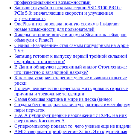
профессиональными возможностями
Samsung случайно раскрыла серию SSD 9100 PRO с
PCIe 5.0: впечатляющие скорости и улучшенная
эффективность
OnePlus интегрировала ночную съемку в Instagram:
новые возможности для пользователей
Хакеры встроили вирус в игру на Steam: как геймеров
обманули с PirateFi
Сериал «Разделение» стал самым популярным на Apple
TV+
Samsung готовит к выпуску первый тройной складной
смартфон: что известно?
В Дании обнаружен деревянный аналог Стоунхенджа:
что известно о загадочной находке?
Как жара ускоряет старение: ученые выявили скрытые
риски
Почему человечество перестало жить дольше: скрытые
причины и тревожные тенденции
Самая большая картина в мире из песка (видео)
Создана беспроводная клавиатура, которая имеет форму
пары перчаток
НАСА публикует первые изображения с IXPE. На них
сверхновая Кассиопея А
Суперкомпьютер показал то, чего ученые еще не видели
AMD завершает приобретение Xilinx. Это крупнейшая