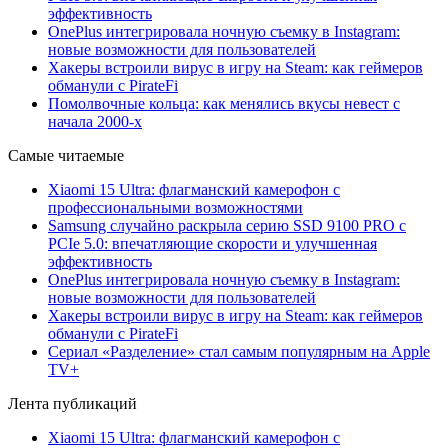
эффективность
OnePlus интегрировала ночную съемку в Instagram:
новые возможности для пользователей
Хакеры встроили вирус в игру на Steam: как геймеров
обманули с PirateFi
Помолвочные кольца: как менялись вкусы невест с
начала 2000-х
Самые читаемые
Xiaomi 15 Ultra: флагманский камерофон с
профессиональными возможностями
Samsung случайно раскрыла серию SSD 9100 PRO с
PCIe 5.0: впечатляющие скорости и улучшенная
эффективность
OnePlus интегрировала ночную съемку в Instagram:
новые возможности для пользователей
Хакеры встроили вирус в игру на Steam: как геймеров
обманули с PirateFi
Сериал «Разделение» стал самым популярным на Apple
TV+
Лента публикаций
Xiaomi 15 Ultra: флагманский камерофон с