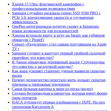
Xiaomi 15 Ultra: флагманский камерофон с
профессиональными возможностями
Samsung случайно раскрыла серию SSD 9100 PRO с
PCIe 5.0: впечатляющие скорости и улучшенная
эффективность
OnePlus интегрировала ночную съемку в Instagram:
новые возможности для пользователей
Хакеры встроили вирус в игру на Steam: как геймеров
обманули с PirateFi
Сериал «Разделение» стал самым популярным на Apple
TV+
Samsung готовит к выпуску первый тройной складной
смартфон: что известно?
В Дании обнаружен деревянный аналог Стоунхенджа:
что известно о загадочной находке?
Как жара ускоряет старение: ученые выявили скрытые
риски
Почему человечество перестало жить дольше: скрытые
причины и тревожные тенденции
Самая большая картина в мире из песка (видео)
Создана беспроводная клавиатура, которая имеет форму
пары перчаток
НАСА публикует первые изображения с IXPE. На них
сверхновая Кассиопея А