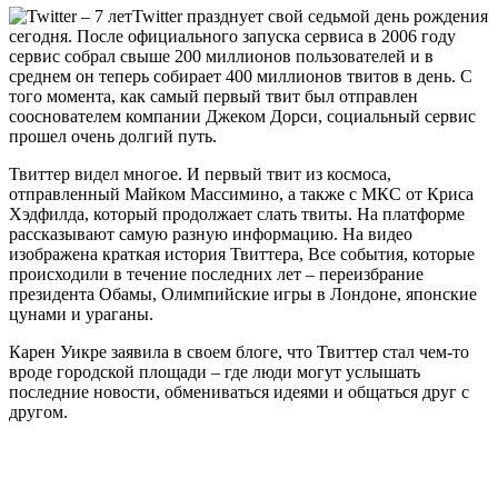
Twitter празднует свой седьмой день рождения
сегодня. После официального запуска сервиса в 2006 году
сервис собрал свыше 200 миллионов пользователей и в
среднем он теперь собирает 400 миллионов твитов в день. С
того момента, как самый первый твит был отправлен
сооснователем компании Джеком Дорси, социальный сервис
прошел очень долгий путь.
Твиттер видел многое. И первый твит из космоса,
отправленный Майком Массимино, а также с МКС от Криса
Хэдфилда, который продолжает слать твиты. На платформе
рассказывают самую разную информацию. На видео
изображена краткая история Твиттера, Все события, которые
происходили в течение последних лет – переизбрание
президента Обамы, Олимпийские игры в Лондоне, японские
цунами и ураганы.
Карен Уикре заявила в своем блоге, что Твиттер стал чем-то
вроде городской площади – где люди могут услышать
последние новости, обмениваться идеями и общаться друг с
другом.