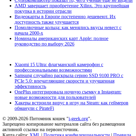
Суперкомпьютер показал то, чего ученые еще не видели
AMD завершает приобретение Xilinx. Это крупнейшая
покупка в истории отрасли
Видеокарты в Европе постепенно дешевеют. Их
доступность также улучшается
Помолвочные кольца: как менялись вкусы невест с
начала 2000-х
Номиналы американских карт Apple: полное
руководство по выбору 2026
Xiaomi 15 Ultra: флагманский камерофон с
профессиональными возможностями
Samsung случайно раскрыла серию SSD 9100 PRO с
PCIe 5.0: впечатляющие скорости и улучшенная
эффективность
OnePlus интегрировала ночную съемку в Instagram:
новые возможности для пользователей
Хакеры встроили вирус в игру на Steam: как геймеров
обманули с PirateFi
© 2009-2026 Питомник кошек "
i-geek.org
".
Запрещено копирование материалов сайта без размещения
активной ссылки на первоисточник.
Карта сайта:
XML
|
Политика конфиденциальности
|
Правила