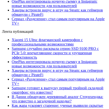
OnePlus интегрировала ночную съемку в Instagram:
новые возможности для пользователей
Хакеры встроили вирус в игру на Steam: как геймеров
обманули с PirateFi
Сериал «Разделение» стал самым популярным на Apple
TV+
Лента публикаций
Xiaomi 15 Ultra: флагманский камерофон с
профессиональными возможностями
Samsung случайно раскрыла серию SSD 9100 PRO с
PCIe 5.0: впечатляющие скорости и улучшенная
эффективность
OnePlus интегрировала ночную съемку в Instagram:
новые возможности для пользователей
Хакеры встроили вирус в игру на Steam: как геймеров
обманули с PirateFi
Сериал «Разделение» стал самым популярным на Apple
TV+
Samsung готовит к выпуску первый тройной складной
смартфон: что известно?
В Дании обнаружен деревянный аналог Стоунхенджа:
что известно о загадочной находке?
Как жара ускоряет старение: ученые выявили скрытые