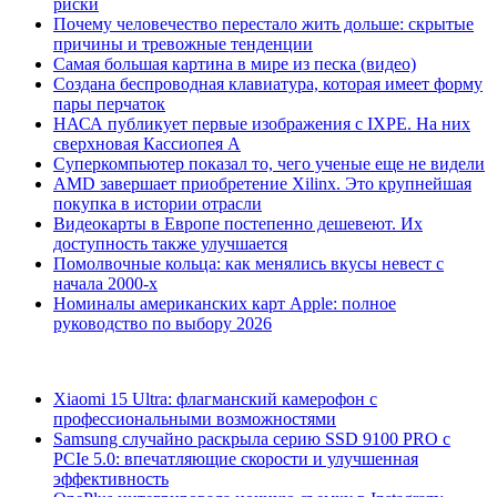
риски
Почему человечество перестало жить дольше: скрытые
причины и тревожные тенденции
Самая большая картина в мире из песка (видео)
Создана беспроводная клавиатура, которая имеет форму
пары перчаток
НАСА публикует первые изображения с IXPE. На них
сверхновая Кассиопея А
Суперкомпьютер показал то, чего ученые еще не видели
AMD завершает приобретение Xilinx. Это крупнейшая
покупка в истории отрасли
Видеокарты в Европе постепенно дешевеют. Их
доступность также улучшается
Помолвочные кольца: как менялись вкусы невест с
начала 2000-х
Номиналы американских карт Apple: полное
руководство по выбору 2026
Xiaomi 15 Ultra: флагманский камерофон с
профессиональными возможностями
Samsung случайно раскрыла серию SSD 9100 PRO с
PCIe 5.0: впечатляющие скорости и улучшенная
эффективность