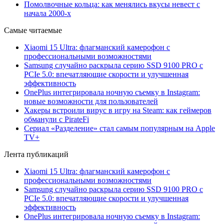
Помолвочные кольца: как менялись вкусы невест с
начала 2000-х
Самые читаемые
Xiaomi 15 Ultra: флагманский камерофон с
профессиональными возможностями
Samsung случайно раскрыла серию SSD 9100 PRO с
PCIe 5.0: впечатляющие скорости и улучшенная
эффективность
OnePlus интегрировала ночную съемку в Instagram:
новые возможности для пользователей
Хакеры встроили вирус в игру на Steam: как геймеров
обманули с PirateFi
Сериал «Разделение» стал самым популярным на Apple
TV+
Лента публикаций
Xiaomi 15 Ultra: флагманский камерофон с
профессиональными возможностями
Samsung случайно раскрыла серию SSD 9100 PRO с
PCIe 5.0: впечатляющие скорости и улучшенная
эффективность
OnePlus интегрировала ночную съемку в Instagram: