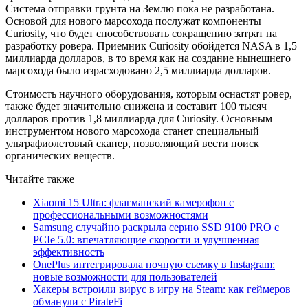
Система отправки грунта на Землю пока не разработана.
Основой для нового марсохода послужат компоненты
Curiosity, что будет способствовать сокращению затрат на
разработку ровера. Приемник Curiosity обойдется NASA в 1,5
миллиарда долларов, в то время как на создание нынешнего
марсохода было израсходовано 2,5 миллиарда долларов.
Стоимость научного оборудования, которым оснастят ровер,
также будет значительно снижена и составит 100 тысяч
долларов против 1,8 миллиарда для Curiosity. Основным
инструментом нового марсохода станет специальный
ультрафиолетовый сканер, позволяющий вести поиск
органических веществ.
Читайте также
Xiaomi 15 Ultra: флагманский камерофон с
профессиональными возможностями
Samsung случайно раскрыла серию SSD 9100 PRO с
PCIe 5.0: впечатляющие скорости и улучшенная
эффективность
OnePlus интегрировала ночную съемку в Instagram:
новые возможности для пользователей
Хакеры встроили вирус в игру на Steam: как геймеров
обманули с PirateFi