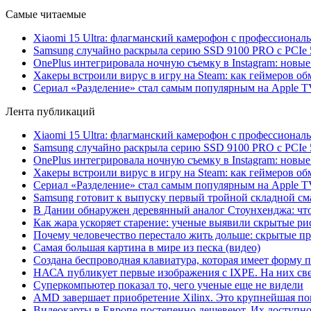
Самые читаемые
Xiaomi 15 Ultra: флагманский камерофон с профессиона
Samsung случайно раскрыла серию SSD 9100 PRO с PCIe 
OnePlus интегрировала ночную съемку в Instagram: новы
Хакеры встроили вирус в игру на Steam: как геймеров обм
Сериал «Разделение» стал самым популярным на Apple 
Лента публикаций
Xiaomi 15 Ultra: флагманский камерофон с профессиона
Samsung случайно раскрыла серию SSD 9100 PRO с PCIe 
OnePlus интегрировала ночную съемку в Instagram: новы
Хакеры встроили вирус в игру на Steam: как геймеров обм
Сериал «Разделение» стал самым популярным на Apple 
Samsung готовит к выпуску первый тройной складной сма
В Дании обнаружен деревянный аналог Стоунхенджа: что 
Как жара ускоряет старение: ученые выявили скрытые ри
Почему человечество перестало жить дольше: скрытые 
Самая большая картина в мире из песка (видео)
Создана беспроводная клавиатура, которая имеет форму 
НАСА публикует первые изображения с IXPE. На них св
Суперкомпьютер показал то, чего ученые еще не видели
AMD завершает приобретение Xilinx. Это крупнейшая по
Видеокарты в Европе постепенно дешевеют. Их доступно