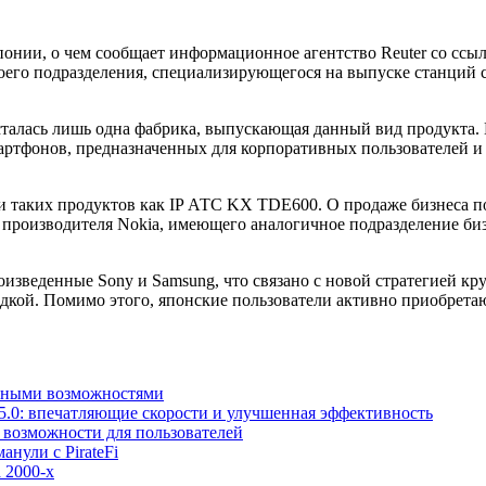
онии, о чем сообщает информационное агентство Reuter со ссыл
оего подразделения, специализирующегося на выпуске станций 
осталась лишь одна фабрика, выпускающая данный вид продукта. 
артфонов, предназначенных для корпоративных пользователей и 
и таких продуктов как IP АТС KX TDE600. О продаже бизнеса по
 производителя Nokia, имеющего аналогичное подразделение би
оизведенные Sony и Samsung, что связано с новой стратегией
дкой. Помимо этого, японские пользователи активно приобретаю
льными возможностями
5.0: впечатляющие скорости и улучшенная эффективность
е возможности для пользователей
анули с PirateFi
 2000-х