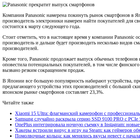
Компания Panasonic намерена покинуть рынок смартфонов в Яп
производитель электроники намерен найти покупателей для св
состоится к марту следующего года.
Стоит отметить, что в настоящее время у компании Panasonic 
производитель и дальше будет производить несколько видов см
производителей.
Кроме того, Panasonic продолжает выпуск обычных телефонов 
оповестила потенциальных покупателей, в том числе финского
вызвано резким сокращением продаж.
В Японии все большую популярность набирают устройства, пр
предлагающего устройства этих производителей с большой ски
японском рынке смартфонов составляет 23,3%.
Читайте также
Xiaomi 15 Ultra: флагманский камерофон с профессиона
Samsung случайно раскрыла серию SSD 9100 PRO с PCIe 
OnePlus интегрировала ночную съемку в Instagram: новы
Хакеры встроили вирус в игру на Steam: как геймеров обм
Помолвочные кольца: как менялись вкусы невест с начала