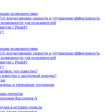
льными возможностями
5.0: впечатляющие скорости и улучшенная эффективность
е возможности для пользователей
анули с PirateFi
TV+
льными возможностями
5.0: впечатляющие скорости и улучшенная эффективность
е возможности для пользователей
анули с PirateFi
TV+
ртфон: что известно?
известно о загадочной находке?
ски
причины и тревожные тенденции
пары перчаток
ерхновая Кассиопея А
купка в истории отрасли
сть также улучшается