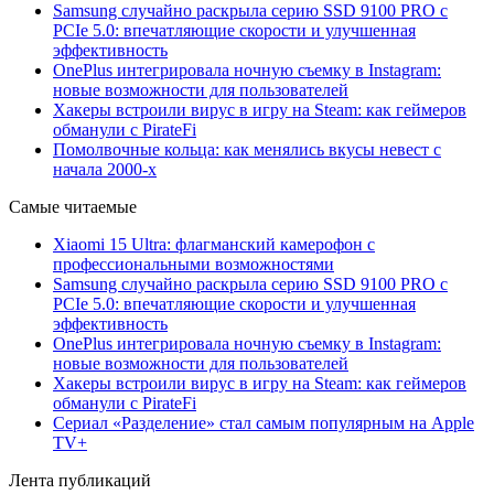
Samsung случайно раскрыла серию SSD 9100 PRO с
PCIe 5.0: впечатляющие скорости и улучшенная
эффективность
OnePlus интегрировала ночную съемку в Instagram:
новые возможности для пользователей
Хакеры встроили вирус в игру на Steam: как геймеров
обманули с PirateFi
Помолвочные кольца: как менялись вкусы невест с
начала 2000-х
Самые читаемые
Xiaomi 15 Ultra: флагманский камерофон с
профессиональными возможностями
Samsung случайно раскрыла серию SSD 9100 PRO с
PCIe 5.0: впечатляющие скорости и улучшенная
эффективность
OnePlus интегрировала ночную съемку в Instagram:
новые возможности для пользователей
Хакеры встроили вирус в игру на Steam: как геймеров
обманули с PirateFi
Сериал «Разделение» стал самым популярным на Apple
TV+
Лента публикаций