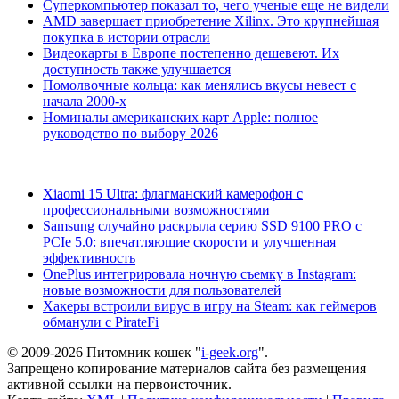
Суперкомпьютер показал то, чего ученые еще не видели
AMD завершает приобретение Xilinx. Это крупнейшая
покупка в истории отрасли
Видеокарты в Европе постепенно дешевеют. Их
доступность также улучшается
Помолвочные кольца: как менялись вкусы невест с
начала 2000-х
Номиналы американских карт Apple: полное
руководство по выбору 2026
Xiaomi 15 Ultra: флагманский камерофон с
профессиональными возможностями
Samsung случайно раскрыла серию SSD 9100 PRO с
PCIe 5.0: впечатляющие скорости и улучшенная
эффективность
OnePlus интегрировала ночную съемку в Instagram:
новые возможности для пользователей
Хакеры встроили вирус в игру на Steam: как геймеров
обманули с PirateFi
© 2009-2026 Питомник кошек "
i-geek.org
".
Запрещено копирование материалов сайта без размещения
активной ссылки на первоисточник.