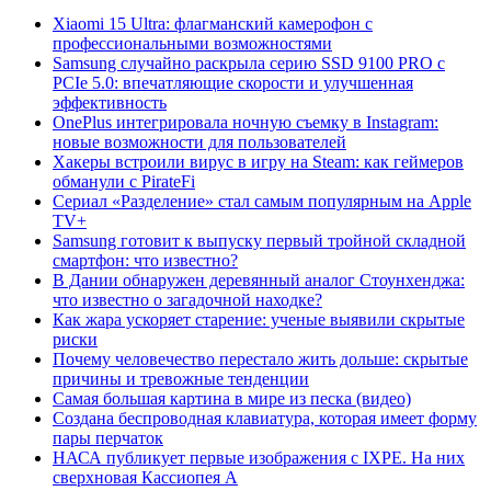
Xiaomi 15 Ultra: флагманский камерофон с
профессиональными возможностями
Samsung случайно раскрыла серию SSD 9100 PRO с
PCIe 5.0: впечатляющие скорости и улучшенная
эффективность
OnePlus интегрировала ночную съемку в Instagram:
новые возможности для пользователей
Хакеры встроили вирус в игру на Steam: как геймеров
обманули с PirateFi
Сериал «Разделение» стал самым популярным на Apple
TV+
Samsung готовит к выпуску первый тройной складной
смартфон: что известно?
В Дании обнаружен деревянный аналог Стоунхенджа:
что известно о загадочной находке?
Как жара ускоряет старение: ученые выявили скрытые
риски
Почему человечество перестало жить дольше: скрытые
причины и тревожные тенденции
Самая большая картина в мире из песка (видео)
Создана беспроводная клавиатура, которая имеет форму
пары перчаток
НАСА публикует первые изображения с IXPE. На них
сверхновая Кассиопея А