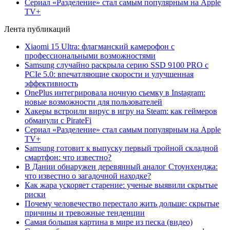
Сериал «Разделение» стал самым популярным на Apple
TV+
Лента публикаций
Xiaomi 15 Ultra: флагманский камерофон с
профессиональными возможностями
Samsung случайно раскрыла серию SSD 9100 PRO с
PCIe 5.0: впечатляющие скорости и улучшенная
эффективность
OnePlus интегрировала ночную съемку в Instagram:
новые возможности для пользователей
Хакеры встроили вирус в игру на Steam: как геймеров
обманули с PirateFi
Сериал «Разделение» стал самым популярным на Apple
TV+
Samsung готовит к выпуску первый тройной складной
смартфон: что известно?
В Дании обнаружен деревянный аналог Стоунхенджа:
что известно о загадочной находке?
Как жара ускоряет старение: ученые выявили скрытые
риски
Почему человечество перестало жить дольше: скрытые
причины и тревожные тенденции
Самая большая картина в мире из песка (видео)