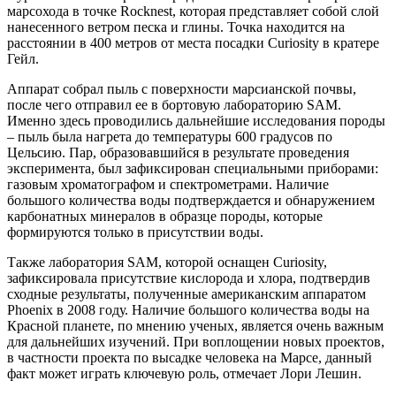
марсохода в точке Rocknest, которая представляет собой слой
нанесенного ветром песка и глины. Точка находится на
расстоянии в 400 метров от места посадки Curiosity в кратере
Гейл.
Аппарат собрал пыль с поверхности марсианской почвы,
после чего отправил ее в бортовую лабораторию SAM.
Именно здесь проводились дальнейшие исследования породы
– пыль была нагрета до температуры 600 градусов по
Цельсию. Пар, образовавшийся в результате проведения
эксперимента, был зафиксирован специальными приборами:
газовым хроматографом и спектрометрами. Наличие
большого количества воды подтверждается и обнаружением
карбонатных минералов в образце породы, которые
формируются только в присутствии воды.
Также лаборатория SAM, которой оснащен Curiosity,
зафиксировала присутствие кислорода и хлора, подтвердив
сходные результаты, полученные американским аппаратом
Phoenix в 2008 году. Наличие большого количества воды на
Красной планете, по мнению ученых, является очень важным
для дальнейших изучений. При воплощении новых проектов,
в частности проекта по высадке человека на Марсе, данный
факт может играть ключевую роль, отмечает Лори Лешин.