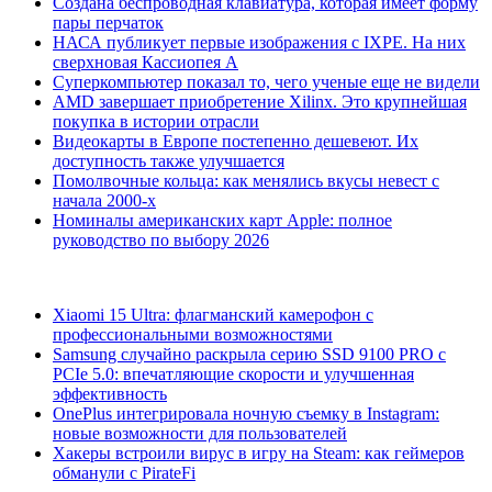
Создана беспроводная клавиатура, которая имеет форму
пары перчаток
НАСА публикует первые изображения с IXPE. На них
сверхновая Кассиопея А
Суперкомпьютер показал то, чего ученые еще не видели
AMD завершает приобретение Xilinx. Это крупнейшая
покупка в истории отрасли
Видеокарты в Европе постепенно дешевеют. Их
доступность также улучшается
Помолвочные кольца: как менялись вкусы невест с
начала 2000-х
Номиналы американских карт Apple: полное
руководство по выбору 2026
Xiaomi 15 Ultra: флагманский камерофон с
профессиональными возможностями
Samsung случайно раскрыла серию SSD 9100 PRO с
PCIe 5.0: впечатляющие скорости и улучшенная
эффективность
OnePlus интегрировала ночную съемку в Instagram:
новые возможности для пользователей
Хакеры встроили вирус в игру на Steam: как геймеров
обманули с PirateFi