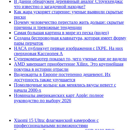
В Дании обнаружен деревянный аналог Стоунхенджа:
что известно о загадочной находке?
Как жара ускоряет старение: ученые выявили скрытые
риски
Почему человечество перестало жить дольше: скрытые
причины и тревожные тенденции
Самая большая картина в мире из песка (видео)
Создана беспроводная клавиатура, которая имеет форму
пары перчаток
НАСА публикует первые изображения с IXPE. На них
сверхновая Кассиопея А
Суперкомпьютер показал то, чего ученые еще не видели
AMD завершает приобретение Xilinx. Это крупнейшая
покупка в истории отрасли
Видеокарты в Европе постепенно дешевеют. Их
доступность также улучшается
Помолвочные кольца: как менялись вкусы невест с
начала 2000-х
Номиналы американских карт Apple: полное
руководство по выбору 2026
Xiaomi 15 Ultra: флагманский камерофон с
профессиональными возможностями