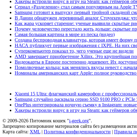
Хакеры встроили вирус в игру на Steam: как геймеров обм
Сериал «Разделение» стал самым популярным на Apple 
Samsung готовит к выпуску первый тройной складной сма
В Дании обнаружен деревянный аналог Стоунхенджа: что 
Как жара ускоряет старение: ученые выявили скрытые ри
Почему человечество перестало жить дольше: скрытые 
Самая большая картина в мире из песка (видео)
Создана беспроводная клавиатура, которая имеет форму 
НАСА публикует первые изображения с IXPE. На них св
Суперкомпьютер показал то, чего ученые еще не видели
AMD завершает приобретение Xilinx. Это крупнейшая по
Видеокарты в Европе постепенно дешевеют. Их доступно
Помолвочные кольца: как менялись вкусы невест с начала
Номиналы американских карт Apple: полное руководство
Xiaomi 15 Ultra: флагманский камерофон с профессиона
Samsung случайно раскрыла серию SSD 9100 PRO с PCIe 
OnePlus интегрировала ночную съемку в Instagram: новы
Хакеры встроили вирус в игру на Steam: как геймеров обм
© 2009-2026 Питомник кошек "
i-geek.org
".
Запрещено копирование материалов сайта без размещения акти
Карта сайта:
XML
|
Политика конфиденциальности
|
Правила п