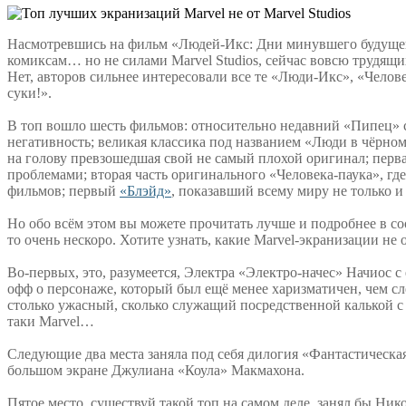
Насмотревшись на фильм «Людей-Икс: Дни минувшего будущего»
комиксам… но не силами Marvel Studios, сейчас вовсю трудящи
Нет, авторов сильнее интересовали все те «Люди-Икс», «Челов
суки!».
В топ вошло шесть фильмов: относительно недавний «Пипец» 
негативность; великая классика под названием «Люди в чёрно
на голову превзошедшая свой не самый плохой оригинал; перв
проблемами; вторая часть оригинального «Человека-паука», г
фильмов; первый
«Блэйд»
, показавший всему миру не только и
Но обо всём этом вы можете прочитать лучше и подробнее в соо
то очень нескоро. Хотите узнать, какие Marvel-экранизации не
Во-первых, это, разумеется, Электра «Электро-начес» Начиос
офф о персонаже, который был ещё менее харизматичен, чем сле
столько ужасный, сколько служащий посредственной калькой с 
таки Marvel…
Следующие два места заняла под себя дилогия «Фантастическа
большом экране Джулиана «Коула» Макмахона.
Пятое место, существуй такой топ на самом деле, занял бы Н