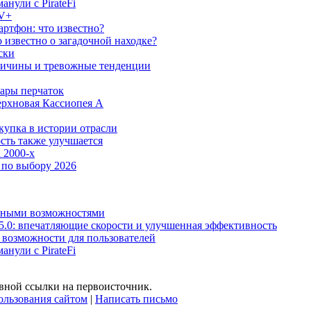
анули с PirateFi
TV+
ртфон: что известно?
известно о загадочной находке?
ски
причины и тревожные тенденции
пары перчаток
ерхновая Кассиопея А
купка в истории отрасли
сть также улучшается
 2000-х
 по выбору 2026
льными возможностями
5.0: впечатляющие скорости и улучшенная эффективность
е возможности для пользователей
анули с PirateFi
вной ссылки на первоисточник.
ользования сайтом
|
Написать письмо