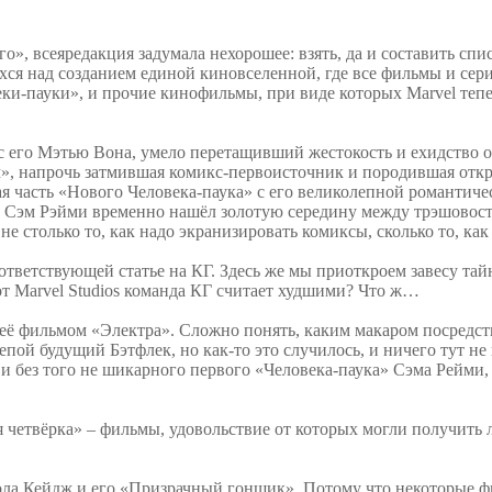
, всеяредакция задумала нехорошее: взять, да и составить сп
хся над созданием единой киновселенной, где все фильмы и сер
еки-пауки», и прочие кинофильмы, при виде которых Marvel тепе
с его Мэтью Вона, умело перетащивший жестокость и ехидство 
м», напрочь затмившая комикс-первоисточник и породившая отк
ая часть «Нового Человека-паука» с его великолепной романти
де Сэм Рэйми временно нашёл золотую середину между трэшовос
 не столько то, как надо экранизировать комиксы, сколько то, к
тветствующей статье на КГ. Здесь же мы приоткроем завесу тайн
 от Marvel Studios команда КГ считает худшими? Что ж…
 с её фильмом «Электра». Сложно понять, каким макаром посре
пой будущий Бэтфлек, но как-то это случилось, и ничего тут не
и без того не шикарного первого «Человека-паука» Сэма Рейми, 
я четвёрка» – фильмы, удовольствие от которых могли получить
икола Кейдж и его «Призрачный гонщик». Потому что некоторые