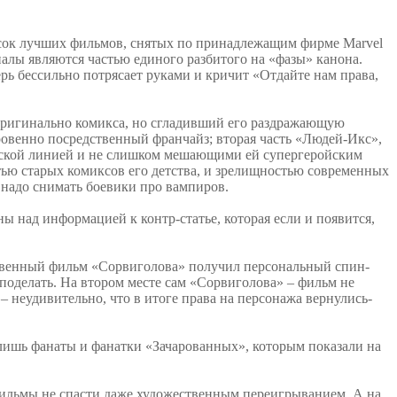
исок лучших фильмов, снятых по принадлежащим фирме Marvel
иалы являются частью единого разбитого на «фазы» канона.
рь бессильно потрясает руками и кричит «Отдайте нам права,
оригинально комикса, но сгладивший его раздражающую
ровенно посредственный франчайз; вторая часть «Людей-Икс»,
ческой линией и не слишком мешающими ей супергеройским
тью старых комиксов его детства, и зрелищностью современных
ак надо снимать боевики про вампиров.
ы над информацией к контр-статье, которая если и появится,
дственный фильм «Сорвиголова» получил персональный спин-
 поделать. На втором месте сам «Сорвиголова» – фильм не
– неудивительно, что в итоге права на персонажа вернулись-
 лишь фанаты и фанатки «Зачарованных», которым показали на
 фильмы не спасти даже художественным переигрыванием. А на