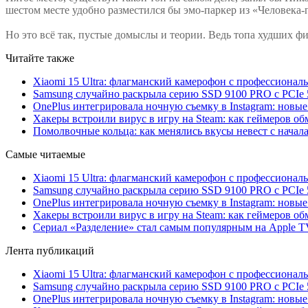
шестом месте удобно разместился бы эмо-паркер из «Человека-
Но это всё так, пустые домыслы и теории. Ведь топа худших ф
Читайте также
Xiaomi 15 Ultra: флагманский камерофон с профессиона
Samsung случайно раскрыла серию SSD 9100 PRO с PCIe 
OnePlus интегрировала ночную съемку в Instagram: новы
Хакеры встроили вирус в игру на Steam: как геймеров обм
Помолвочные кольца: как менялись вкусы невест с начала
Самые читаемые
Xiaomi 15 Ultra: флагманский камерофон с профессиона
Samsung случайно раскрыла серию SSD 9100 PRO с PCIe 
OnePlus интегрировала ночную съемку в Instagram: новы
Хакеры встроили вирус в игру на Steam: как геймеров обм
Сериал «Разделение» стал самым популярным на Apple 
Лента публикаций
Xiaomi 15 Ultra: флагманский камерофон с профессиона
Samsung случайно раскрыла серию SSD 9100 PRO с PCIe 
OnePlus интегрировала ночную съемку в Instagram: новы