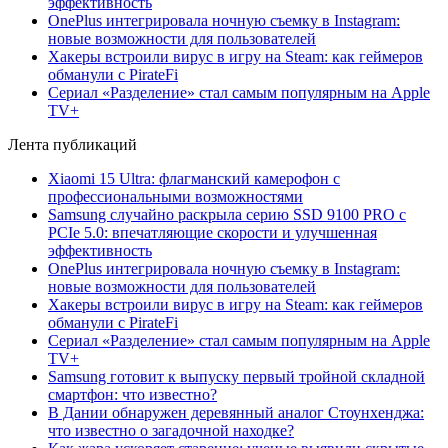
эффективность
OnePlus интегрировала ночную съемку в Instagram:
новые возможности для пользователей
Хакеры встроили вирус в игру на Steam: как геймеров
обманули с PirateFi
Сериал «Разделение» стал самым популярным на Apple
TV+
Лента публикаций
Xiaomi 15 Ultra: флагманский камерофон с
профессиональными возможностями
Samsung случайно раскрыла серию SSD 9100 PRO с
PCIe 5.0: впечатляющие скорости и улучшенная
эффективность
OnePlus интегрировала ночную съемку в Instagram:
новые возможности для пользователей
Хакеры встроили вирус в игру на Steam: как геймеров
обманули с PirateFi
Сериал «Разделение» стал самым популярным на Apple
TV+
Samsung готовит к выпуску первый тройной складной
смартфон: что известно?
В Дании обнаружен деревянный аналог Стоунхенджа:
что известно о загадочной находке?