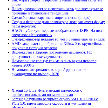
Как жара ускоряет старение: ученые выявили скрытые
риски
Почему человечество перестало жить дольше: скрытые
причины и тревожные тенденции
Самая большая картина в мире из песка (видео)
Создана беспроводная клавиатура, которая имеет форму
пары перчаток
НАСА публикует первые изображения с IXPE. На них
сверхновая Кассиопея А
Суперкомпьютер показал то, чего ученые еще не видели
AMD завершает приобретение Xilinx. Это крупнейшая
покупка в истории отрасли
Видеокарты в Европе постепенно дешевеют. Их
доступность также улучшается
Помолвочные кольца: как менялись вкусы невест с
начала 2000-х
Номиналы американских карт Apple: полное
руководство по выбору 2026
Xiaomi 15 Ultra: флагманский камерофон с
профессиональными возможностями
Samsung случайно раскрыла серию SSD 9100 PRO с
PCIe 5.0: впечатляющие скорости и улучшенная
эффективность