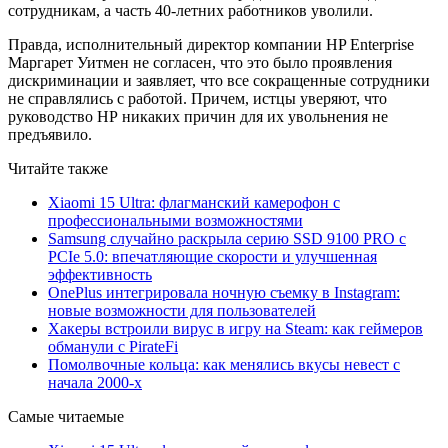
сотрудникам, а часть 40-летних работников уволили.
Правда, исполнительный директор компании HP Enterprise
Маргарет Уитмен не согласен, что это было проявления
дискриминации и заявляет, что все сокращенные сотрудники
не справлялись с работой. Причем, истцы уверяют, что
руководство НР никаких причин для их увольнения не
предъявило.
Читайте также
Xiaomi 15 Ultra: флагманский камерофон с
профессиональными возможностями
Samsung случайно раскрыла серию SSD 9100 PRO с
PCIe 5.0: впечатляющие скорости и улучшенная
эффективность
OnePlus интегрировала ночную съемку в Instagram:
новые возможности для пользователей
Хакеры встроили вирус в игру на Steam: как геймеров
обманули с PirateFi
Помолвочные кольца: как менялись вкусы невест с
начала 2000-х
Самые читаемые