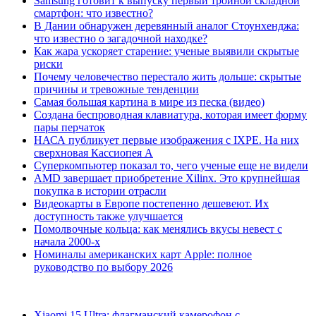
Samsung готовит к выпуску первый тройной складной
смартфон: что известно?
В Дании обнаружен деревянный аналог Стоунхенджа:
что известно о загадочной находке?
Как жара ускоряет старение: ученые выявили скрытые
риски
Почему человечество перестало жить дольше: скрытые
причины и тревожные тенденции
Самая большая картина в мире из песка (видео)
Создана беспроводная клавиатура, которая имеет форму
пары перчаток
НАСА публикует первые изображения с IXPE. На них
сверхновая Кассиопея А
Суперкомпьютер показал то, чего ученые еще не видели
AMD завершает приобретение Xilinx. Это крупнейшая
покупка в истории отрасли
Видеокарты в Европе постепенно дешевеют. Их
доступность также улучшается
Помолвочные кольца: как менялись вкусы невест с
начала 2000-х
Номиналы американских карт Apple: полное
руководство по выбору 2026
Xiaomi 15 Ultra: флагманский камерофон с