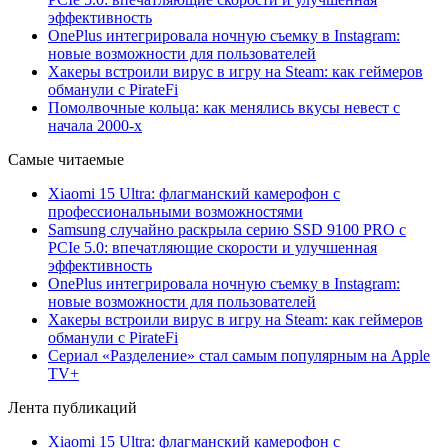
эффективность
OnePlus интегрировала ночную съемку в Instagram:
новые возможности для пользователей
Хакеры встроили вирус в игру на Steam: как геймеров
обманули с PirateFi
Помолвочные кольца: как менялись вкусы невест с
начала 2000-х
Самые читаемые
Xiaomi 15 Ultra: флагманский камерофон с
профессиональными возможностями
Samsung случайно раскрыла серию SSD 9100 PRO с
PCIe 5.0: впечатляющие скорости и улучшенная
эффективность
OnePlus интегрировала ночную съемку в Instagram:
новые возможности для пользователей
Хакеры встроили вирус в игру на Steam: как геймеров
обманули с PirateFi
Сериал «Разделение» стал самым популярным на Apple
TV+
Лента публикаций
Xiaomi 15 Ultra: флагманский камерофон с