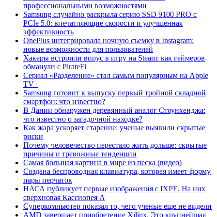
профессиональными возможностями
Samsung случайно раскрыла серию SSD 9100 PRO с
PCIe 5.0: впечатляющие скорости и улучшенная
эффективность
OnePlus интегрировала ночную съемку в Instagram:
новые возможности для пользователей
Хакеры встроили вирус в игру на Steam: как геймеров
обманули с PirateFi
Сериал «Разделение» стал самым популярным на Apple
TV+
Samsung готовит к выпуску первый тройной складной
смартфон: что известно?
В Дании обнаружен деревянный аналог Стоунхенджа:
что известно о загадочной находке?
Как жара ускоряет старение: ученые выявили скрытые
риски
Почему человечество перестало жить дольше: скрытые
причины и тревожные тенденции
Самая большая картина в мире из песка (видео)
Создана беспроводная клавиатура, которая имеет форму
пары перчаток
НАСА публикует первые изображения с IXPE. На них
сверхновая Кассиопея А
Суперкомпьютер показал то, чего ученые еще не видели
AMD завершает приобретение Xilinx. Это крупнейшая