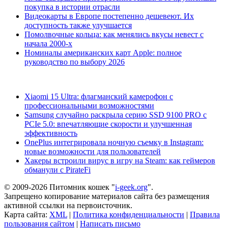
покупка в истории отрасли
Видеокарты в Европе постепенно дешевеют. Их
доступность также улучшается
Помолвочные кольца: как менялись вкусы невест с
начала 2000-х
Номиналы американских карт Apple: полное
руководство по выбору 2026
Xiaomi 15 Ultra: флагманский камерофон с
профессиональными возможностями
Samsung случайно раскрыла серию SSD 9100 PRO с
PCIe 5.0: впечатляющие скорости и улучшенная
эффективность
OnePlus интегрировала ночную съемку в Instagram:
новые возможности для пользователей
Хакеры встроили вирус в игру на Steam: как геймеров
обманули с PirateFi
© 2009-2026 Питомник кошек "
i-geek.org
".
Запрещено копирование материалов сайта без размещения
активной ссылки на первоисточник.
Карта сайта:
XML
|
Политика конфиденциальности
|
Правила
пользования сайтом
|
Написать письмо