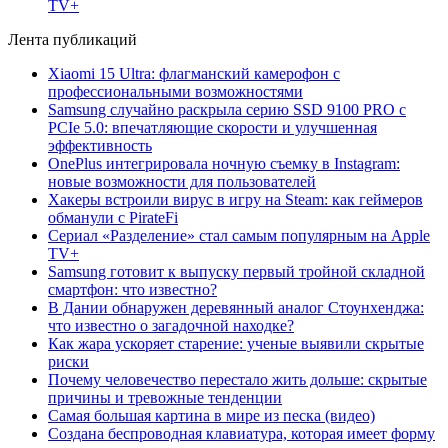
TV+
Лента публикаций
Xiaomi 15 Ultra: флагманский камерофон с
профессиональными возможностями
Samsung случайно раскрыла серию SSD 9100 PRO с
PCIe 5.0: впечатляющие скорости и улучшенная
эффективность
OnePlus интегрировала ночную съемку в Instagram:
новые возможности для пользователей
Хакеры встроили вирус в игру на Steam: как геймеров
обманули с PirateFi
Сериал «Разделение» стал самым популярным на Apple
TV+
Samsung готовит к выпуску первый тройной складной
смартфон: что известно?
В Дании обнаружен деревянный аналог Стоунхенджа:
что известно о загадочной находке?
Как жара ускоряет старение: ученые выявили скрытые
риски
Почему человечество перестало жить дольше: скрытые
причины и тревожные тенденции
Самая большая картина в мире из песка (видео)
Создана беспроводная клавиатура, которая имеет форму