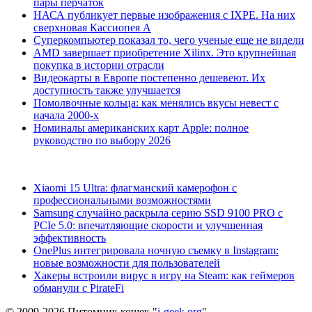
пары перчаток
НАСА публикует первые изображения с IXPE. На них
сверхновая Кассиопея А
Суперкомпьютер показал то, чего ученые еще не видели
AMD завершает приобретение Xilinx. Это крупнейшая
покупка в истории отрасли
Видеокарты в Европе постепенно дешевеют. Их
доступность также улучшается
Помолвочные кольца: как менялись вкусы невест с
начала 2000-х
Номиналы американских карт Apple: полное
руководство по выбору 2026
Xiaomi 15 Ultra: флагманский камерофон с
профессиональными возможностями
Samsung случайно раскрыла серию SSD 9100 PRO с
PCIe 5.0: впечатляющие скорости и улучшенная
эффективность
OnePlus интегрировала ночную съемку в Instagram:
новые возможности для пользователей
Хакеры встроили вирус в игру на Steam: как геймеров
обманули с PirateFi
© 2009-2026 Питомник кошек "
i-geek.org
".