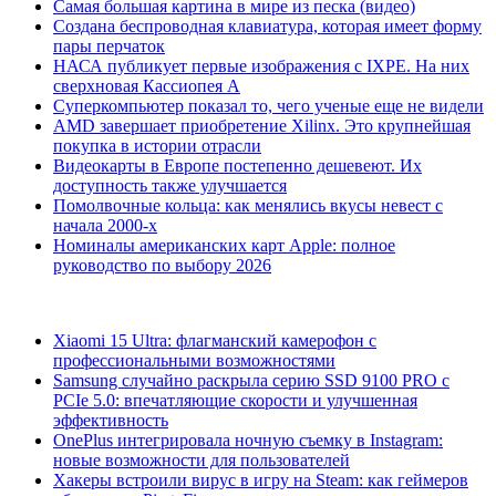
Самая большая картина в мире из песка (видео)
Создана беспроводная клавиатура, которая имеет форму
пары перчаток
НАСА публикует первые изображения с IXPE. На них
сверхновая Кассиопея А
Суперкомпьютер показал то, чего ученые еще не видели
AMD завершает приобретение Xilinx. Это крупнейшая
покупка в истории отрасли
Видеокарты в Европе постепенно дешевеют. Их
доступность также улучшается
Помолвочные кольца: как менялись вкусы невест с
начала 2000-х
Номиналы американских карт Apple: полное
руководство по выбору 2026
Xiaomi 15 Ultra: флагманский камерофон с
профессиональными возможностями
Samsung случайно раскрыла серию SSD 9100 PRO с
PCIe 5.0: впечатляющие скорости и улучшенная
эффективность
OnePlus интегрировала ночную съемку в Instagram:
новые возможности для пользователей
Хакеры встроили вирус в игру на Steam: как геймеров