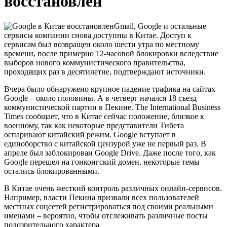
восстановлен
Gmail, Google и остальные
сервисы компании снова доступны в Китае. Доступ к
сервисам был возвращен около шести утра по местному
времени, после примерно 12-часовой блокировки вследствие
выборов нового коммунистического правительства,
проходящих раз в десятилетие, подтверждают источники.
Вчера было обнаружено крупное падение трафика на сайтах
Google – около половины. А в четверг начался 18 съезд
коммунистической партии в Пекине. The International Business
Times сообщает, что в Китае сейчас положение, близкое к
военному, так как некоторые представители Тибета
оспаривают китайский режим. Google вступает в
единоборство с китайской цензурой уже не первый раз. В
апреле был заблокирован Google Drive. Даже после того, как
Google перешел на гонконгский домен, некоторые темы
остались блокированными.
В Китае очень жесткий контроль различных онлайн-сервисов.
Например, власти Пекина призвали всех пользователей
местных соцсетей регистрироваться под своими реальными
именами – вероятно, чтобы отслеживать различные посты
подозрительного характера.