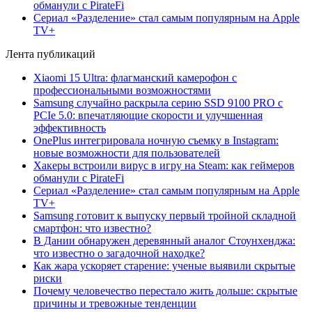
обманули с PirateFi
Сериал «Разделение» стал самым популярным на Apple
TV+
Лента публикаций
Xiaomi 15 Ultra: флагманский камерофон с
профессиональными возможностями
Samsung случайно раскрыла серию SSD 9100 PRO с
PCIe 5.0: впечатляющие скорости и улучшенная
эффективность
OnePlus интегрировала ночную съемку в Instagram:
новые возможности для пользователей
Хакеры встроили вирус в игру на Steam: как геймеров
обманули с PirateFi
Сериал «Разделение» стал самым популярным на Apple
TV+
Samsung готовит к выпуску первый тройной складной
смартфон: что известно?
В Дании обнаружен деревянный аналог Стоунхенджа:
что известно о загадочной находке?
Как жара ускоряет старение: ученые выявили скрытые
риски
Почему человечество перестало жить дольше: скрытые
причины и тревожные тенденции