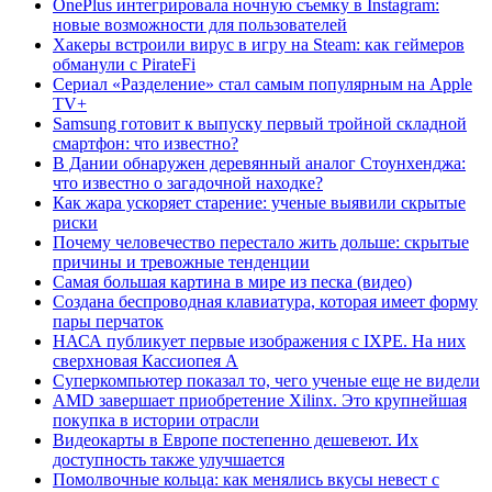
OnePlus интегрировала ночную съемку в Instagram:
новые возможности для пользователей
Хакеры встроили вирус в игру на Steam: как геймеров
обманули с PirateFi
Сериал «Разделение» стал самым популярным на Apple
TV+
Samsung готовит к выпуску первый тройной складной
смартфон: что известно?
В Дании обнаружен деревянный аналог Стоунхенджа:
что известно о загадочной находке?
Как жара ускоряет старение: ученые выявили скрытые
риски
Почему человечество перестало жить дольше: скрытые
причины и тревожные тенденции
Самая большая картина в мире из песка (видео)
Создана беспроводная клавиатура, которая имеет форму
пары перчаток
НАСА публикует первые изображения с IXPE. На них
сверхновая Кассиопея А
Суперкомпьютер показал то, чего ученые еще не видели
AMD завершает приобретение Xilinx. Это крупнейшая
покупка в истории отрасли
Видеокарты в Европе постепенно дешевеют. Их
доступность также улучшается
Помолвочные кольца: как менялись вкусы невест с