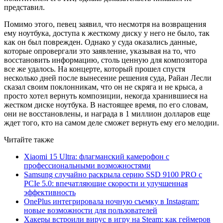
представил.
Помимо этого, певец заявил, что несмотря на возвращения
ему ноутбука, доступа к жесткому диску у него не было, так
как он был поврежден. Однако у суда оказались данные,
которые опровергали это заявление, указывая на то, что
восстановить информацию, столь ценную для композитора
все же удалось. На концерте, который прошел спустя
несколько дней после вынесение решения суда, Райан Лесли
сказал своим поклонникам, что он не скряга и не крыса, а
просто хотел вернуть композиции, некогда хранившиеся на
жестком диске ноутбука. В настоящее время, по его словам,
они не восстановлены, и награда в 1 миллион долларов еще
ждет того, кто на самом деле сможет вернуть ему его мелодии.
Читайте также
Xiaomi 15 Ultra: флагманский камерофон с
профессиональными возможностями
Samsung случайно раскрыла серию SSD 9100 PRO с
PCIe 5.0: впечатляющие скорости и улучшенная
эффективность
OnePlus интегрировала ночную съемку в Instagram:
новые возможности для пользователей
Хакеры встроили вирус в игру на Steam: как геймеров