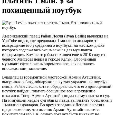
платить 1 млн. $ за
похищенный ноутбук
Американский певец Райан Лесли (Ryan Leslie) выложил на
YouTube видео, где предложил 1 миллион долларов за
возвращение его украденного ноутбука, на жестком диске
которого содержалась очень важная для музыканта
информация. Компьютер был похищен еще в 2010 году из
черного Mercedes певца в городе Кельн. Огорченный
музыкант сделал очень опрометчивое, как оказалось
впоследствии, заявление.
Владелец авторемонтной мастерской Армин Аугштайн,
выгуливая собаку, обнаружил в кустах украденный ноутбук
певца. Райан Лесли, хоть и обрадовался, что его драгоценный
ноутбук найден, платить обещанное вознаграждение
отказался. Тогда Армин Аугштайн подал на музыканта в суд.
На минувшей неделе суд обязал певца выплатить обещанный
1 миллион долларов. Во время заседания Ленсли выразил
предположение, что именно Армин Аугштайн является
похитителем его ПК, однако доказательств никаких не