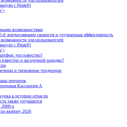
е возможности для пользователей
анули с PirateFi
TV+
льными возможностями
5.0: впечатляющие скорости и улучшенная эффективность
е возможности для пользователей
анули с PirateFi
TV+
ртфон: что известно?
известно о загадочной находке?
ски
причины и тревожные тенденции
пары перчаток
ерхновая Кассиопея А
купка в истории отрасли
сть также улучшается
 2000-х
 по выбору 2026