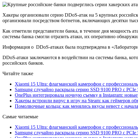
Хакеры организовали серию DDoS-атак на 5 крупных российски
организовали посредством ботнетов, включающих десятки тыся
Как отметили представители банка, в течение дня мощность ат
системы банка смогли отразить атаки, их оперативно обнаружил
Информация о DDoS-атаках была подтверждена в «Лаборатории К
DDoS-атаки заключаются в воздействии на системы банка, кото
российских банков.
Читайте также
Xiaomi 15 Ultra: флагманский камерофон с профессиона
Samsung случайно раскрыла серию SSD 9100 PRO с PCIe 
OnePlus интегрировала ночную съемку в Instagram: новы
Хакеры встроили вирус в игру на Steam: как геймеров обм
Помолвочные кольца: как менялись вкусы невест с начала
Самые читаемые
Xiaomi 15 Ultra: флагманский камерофон с профессиона
Samsung случайно раскрыла серию SSD 9100 PRO с PCIe 