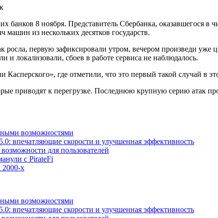
х банков 8 ноября. Представитель Сбербанка, оказавшегося в ч
ч машин из нескольких десятков государств.
ак росла, первую зафиксировали утром, вечером произведи уже 
и и локализовали, сбоев в работе сервиса не наблюдалось.
асперского», где отметили, что это первый такой случай в это
рые приводят к перегрузке. Последнюю крупную серию атак прои
льными возможностями
5.0: впечатляющие скорости и улучшенная эффективность
е возможности для пользователей
анули с PirateFi
 2000-х
льными возможностями
5.0: впечатляющие скорости и улучшенная эффективность