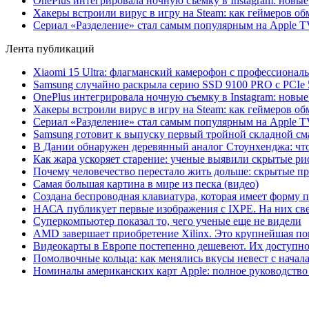
OnePlus интегрировала ночную съемку в Instagram: новы
Хакеры встроили вирус в игру на Steam: как геймеров обм
Сериал «Разделение» стал самым популярным на Apple 
Лента публикаций
Xiaomi 15 Ultra: флагманский камерофон с профессиона
Samsung случайно раскрыла серию SSD 9100 PRO с PCIe 
OnePlus интегрировала ночную съемку в Instagram: новы
Хакеры встроили вирус в игру на Steam: как геймеров обм
Сериал «Разделение» стал самым популярным на Apple 
Samsung готовит к выпуску первый тройной складной сма
В Дании обнаружен деревянный аналог Стоунхенджа: что 
Как жара ускоряет старение: ученые выявили скрытые ри
Почему человечество перестало жить дольше: скрытые 
Самая большая картина в мире из песка (видео)
Создана беспроводная клавиатура, которая имеет форму 
НАСА публикует первые изображения с IXPE. На них св
Суперкомпьютер показал то, чего ученые еще не видели
AMD завершает приобретение Xilinx. Это крупнейшая по
Видеокарты в Европе постепенно дешевеют. Их доступно
Помолвочные кольца: как менялись вкусы невест с начала
Номиналы американских карт Apple: полное руководство