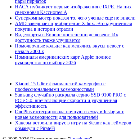
пары перчаток
НАСА публикует первые изображения с IXPE. На них
сверхновая Кассиопея А
Суперкомпьютер показал то, чего ученые еще не видели
AMD завершает приобретение Xilinx. Это крупнейшая
покупка в истории отрасли
Видеокарты в Европе постепенно дешевеют. Их
доступность также улучшается
Помолвочные кольца: как менялись вкусы невест с
начала 2000-х
Номиналы американских карт Apple: полное
руководство по выбору 2026
Xiaomi 15 Ultra: флагманский камерофон с
профессиональными возможностями
Samsung случайно раскрыла серию SSD 9100 PRO с
PCIe 5.0: впечатляющие скорости и улучшенная
эффективность
OnePlus интегрировала ночную съемку в Instagram:
новые возможности для пользователей
Хакеры встроили вирус в игру на Steam: как геймеров
обманули с PirateFi
© 2009-2026 Питомник кошек "
i-geek.org
".