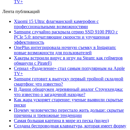
TV+
Лента публикаций
Xiaomi 15 Ultra: флагманский камерофон с
профессиональными возможностями
Samsung случайно раскрыла серию SSD 9100 PRO с
PCIe 5.0: впечатляющие скорости и улучшенная
эффективность
OnePlus интегрировала ночную съемку в Instagram:
новые возможности для пользователей
Хакеры встроили вирус в игру на Steam: как геймеров
обманули с PirateFi
Сериал «Разделение» стал самым популярным на Apple
TV+
Samsung готовит к выпуску первый тройной складной
смартфон: что известно?
В Дании обнаружен деревянный аналог Стоунхенджа:
что известно о загадочной находке?
Как жара ускоряет старение: ученые выявили скрытые
риски
Почему человечество перестало жить дольше: скрытые
причины и тревожные тенденции
Самая большая картина в мире из песка (видео)
Создана беспроводная клавиатура, которая имеет форму