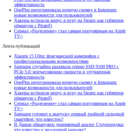
эффективность
OnePlus интегрировала ночную съемку в Instagram:
новые возможности для пользователей
Хакеры встроили вирус в игру на Steam: как геймеров
обманули с PirateFi
Сериал «Разделение» стал самым популярным на Apple
TV+
Лента публикаций
Xiaomi 15 Ultra: флагманский камерофон с
профессиональными возможностями
Samsung случайно раскрыла серию SSD 9100 PRO с
PCIe 5.0: впечатляющие скорости и улучшенная
эффективность
OnePlus интегрировала ночную съемку в Instagram:
новые возможности для пользователей
Хакеры встроили вирус в игру на Steam: как геймеров
обманули с PirateFi
Сериал «Разделение» стал самым популярным на Apple
TV+
Samsung готовит к выпуску первый тройной складной
смартфон: что известно?
В Дании обнаружен деревянный аналог Стоунхенджа:
что известно о загадочной находке?