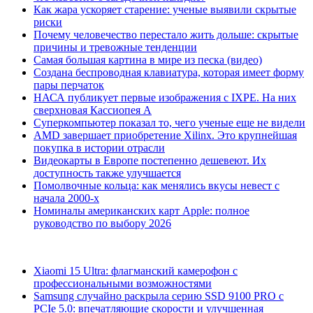
Как жара ускоряет старение: ученые выявили скрытые
риски
Почему человечество перестало жить дольше: скрытые
причины и тревожные тенденции
Самая большая картина в мире из песка (видео)
Создана беспроводная клавиатура, которая имеет форму
пары перчаток
НАСА публикует первые изображения с IXPE. На них
сверхновая Кассиопея А
Суперкомпьютер показал то, чего ученые еще не видели
AMD завершает приобретение Xilinx. Это крупнейшая
покупка в истории отрасли
Видеокарты в Европе постепенно дешевеют. Их
доступность также улучшается
Помолвочные кольца: как менялись вкусы невест с
начала 2000-х
Номиналы американских карт Apple: полное
руководство по выбору 2026
Xiaomi 15 Ultra: флагманский камерофон с
профессиональными возможностями
Samsung случайно раскрыла серию SSD 9100 PRO с
PCIe 5.0: впечатляющие скорости и улучшенная