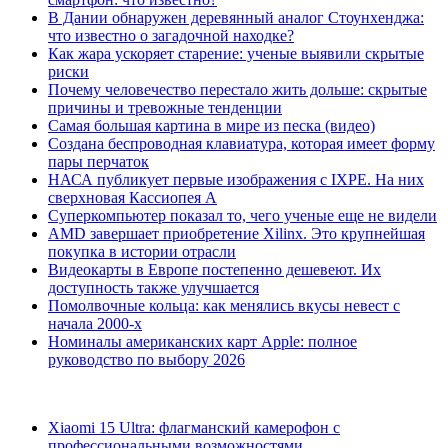
В Дании обнаружен деревянный аналог Стоунхенджа:
что известно о загадочной находке?
Как жара ускоряет старение: ученые выявили скрытые
риски
Почему человечество перестало жить дольше: скрытые
причины и тревожные тенденции
Самая большая картина в мире из песка (видео)
Создана беспроводная клавиатура, которая имеет форму
пары перчаток
НАСА публикует первые изображения с IXPE. На них
сверхновая Кассиопея А
Суперкомпьютер показал то, чего ученые еще не видели
AMD завершает приобретение Xilinx. Это крупнейшая
покупка в истории отрасли
Видеокарты в Европе постепенно дешевеют. Их
доступность также улучшается
Помолвочные кольца: как менялись вкусы невест с
начала 2000-х
Номиналы американских карт Apple: полное
руководство по выбору 2026
Xiaomi 15 Ultra: флагманский камерофон с
профессиональными возможностями