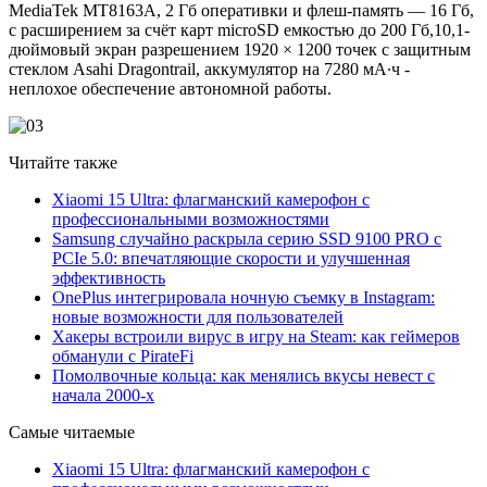
MediaTek MT8163A, 2 Гб оперативки и флеш-память — 16 Гб,
с расширением за счёт карт microSD емкостью до 200 Гб,10,1-
дюймовый экран разрешением 1920 × 1200 точек с защитным
стеклом Asahi Dragontrail, аккумулятор на 7280 мА∙ч -
неплохое обеспечение автономной работы.
Читайте также
Xiaomi 15 Ultra: флагманский камерофон с
профессиональными возможностями
Samsung случайно раскрыла серию SSD 9100 PRO с
PCIe 5.0: впечатляющие скорости и улучшенная
эффективность
OnePlus интегрировала ночную съемку в Instagram:
новые возможности для пользователей
Хакеры встроили вирус в игру на Steam: как геймеров
обманули с PirateFi
Помолвочные кольца: как менялись вкусы невест с
начала 2000-х
Самые читаемые
Xiaomi 15 Ultra: флагманский камерофон с