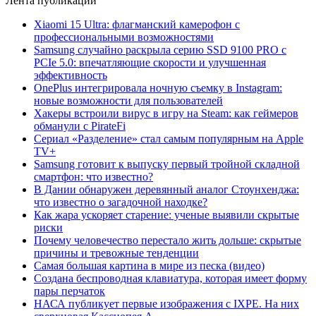
Лента публикаций
Xiaomi 15 Ultra: флагманский камерофон с
профессиональными возможностями
Samsung случайно раскрыла серию SSD 9100 PRO с
PCIe 5.0: впечатляющие скорости и улучшенная
эффективность
OnePlus интегрировала ночную съемку в Instagram:
новые возможности для пользователей
Хакеры встроили вирус в игру на Steam: как геймеров
обманули с PirateFi
Сериал «Разделение» стал самым популярным на Apple
TV+
Samsung готовит к выпуску первый тройной складной
смартфон: что известно?
В Дании обнаружен деревянный аналог Стоунхенджа:
что известно о загадочной находке?
Как жара ускоряет старение: ученые выявили скрытые
риски
Почему человечество перестало жить дольше: скрытые
причины и тревожные тенденции
Самая большая картина в мире из песка (видео)
Создана беспроводная клавиатура, которая имеет форму
пары перчаток
НАСА публикует первые изображения с IXPE. На них