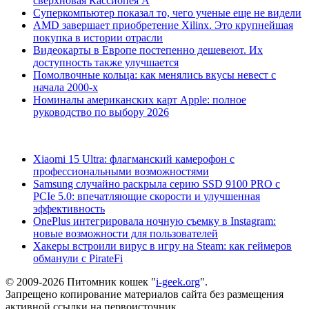
сверхновая Кассиопея А
Суперкомпьютер показал то, чего ученые еще не видели
AMD завершает приобретение Xilinx. Это крупнейшая
покупка в истории отрасли
Видеокарты в Европе постепенно дешевеют. Их
доступность также улучшается
Помолвочные кольца: как менялись вкусы невест с
начала 2000-х
Номиналы американских карт Apple: полное
руководство по выбору 2026
Xiaomi 15 Ultra: флагманский камерофон с
профессиональными возможностями
Samsung случайно раскрыла серию SSD 9100 PRO с
PCIe 5.0: впечатляющие скорости и улучшенная
эффективность
OnePlus интегрировала ночную съемку в Instagram:
новые возможности для пользователей
Хакеры встроили вирус в игру на Steam: как геймеров
обманули с PirateFi
© 2009-2026 Питомник кошек "
i-geek.org
".
Запрещено копирование материалов сайта без размещения
активной ссылки на первоисточник.