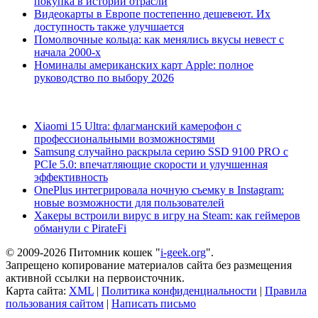
покупка в истории отрасли
Видеокарты в Европе постепенно дешевеют. Их
доступность также улучшается
Помолвочные кольца: как менялись вкусы невест с
начала 2000-х
Номиналы американских карт Apple: полное
руководство по выбору 2026
Xiaomi 15 Ultra: флагманский камерофон с
профессиональными возможностями
Samsung случайно раскрыла серию SSD 9100 PRO с
PCIe 5.0: впечатляющие скорости и улучшенная
эффективность
OnePlus интегрировала ночную съемку в Instagram:
новые возможности для пользователей
Хакеры встроили вирус в игру на Steam: как геймеров
обманули с PirateFi
© 2009-2026 Питомник кошек "
i-geek.org
".
Запрещено копирование материалов сайта без размещения
активной ссылки на первоисточник.
Карта сайта:
XML
|
Политика конфиденциальности
|
Правила
пользования сайтом
|
Написать письмо