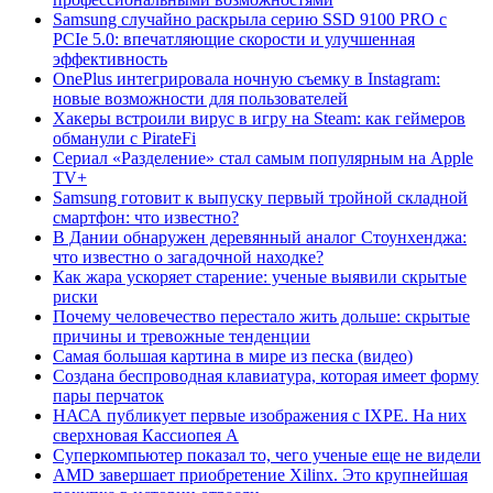
Samsung случайно раскрыла серию SSD 9100 PRO с
PCIe 5.0: впечатляющие скорости и улучшенная
эффективность
OnePlus интегрировала ночную съемку в Instagram:
новые возможности для пользователей
Хакеры встроили вирус в игру на Steam: как геймеров
обманули с PirateFi
Сериал «Разделение» стал самым популярным на Apple
TV+
Samsung готовит к выпуску первый тройной складной
смартфон: что известно?
В Дании обнаружен деревянный аналог Стоунхенджа:
что известно о загадочной находке?
Как жара ускоряет старение: ученые выявили скрытые
риски
Почему человечество перестало жить дольше: скрытые
причины и тревожные тенденции
Самая большая картина в мире из песка (видео)
Создана беспроводная клавиатура, которая имеет форму
пары перчаток
НАСА публикует первые изображения с IXPE. На них
сверхновая Кассиопея А
Суперкомпьютер показал то, чего ученые еще не видели
AMD завершает приобретение Xilinx. Это крупнейшая