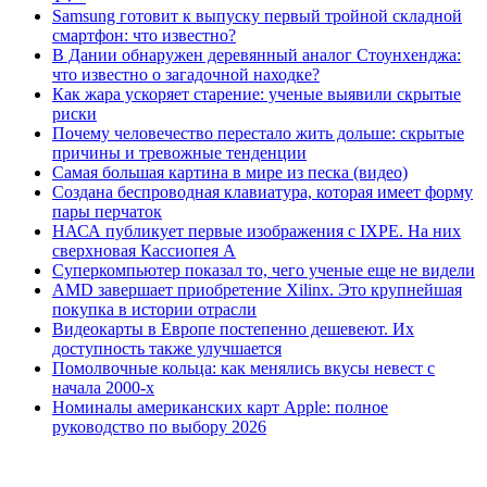
Samsung готовит к выпуску первый тройной складной
смартфон: что известно?
В Дании обнаружен деревянный аналог Стоунхенджа:
что известно о загадочной находке?
Как жара ускоряет старение: ученые выявили скрытые
риски
Почему человечество перестало жить дольше: скрытые
причины и тревожные тенденции
Самая большая картина в мире из песка (видео)
Создана беспроводная клавиатура, которая имеет форму
пары перчаток
НАСА публикует первые изображения с IXPE. На них
сверхновая Кассиопея А
Суперкомпьютер показал то, чего ученые еще не видели
AMD завершает приобретение Xilinx. Это крупнейшая
покупка в истории отрасли
Видеокарты в Европе постепенно дешевеют. Их
доступность также улучшается
Помолвочные кольца: как менялись вкусы невест с
начала 2000-х
Номиналы американских карт Apple: полное
руководство по выбору 2026