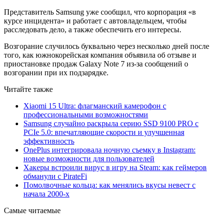
Представитель Samsung уже сообщил, что корпорация «в
курсе инцидента» и работает с автовладельцем, чтобы
расследовать дело, а также обеспечить его интересы.
Возгорание случилось буквально через несколько дней после
того, как южнокорейская компания объявила об отзыве и
приостановке продаж Galaxy Note 7 из-за сообщений о
возгорании при их подзарядке.
Читайте также
Xiaomi 15 Ultra: флагманский камерофон с
профессиональными возможностями
Samsung случайно раскрыла серию SSD 9100 PRO с
PCIe 5.0: впечатляющие скорости и улучшенная
эффективность
OnePlus интегрировала ночную съемку в Instagram:
новые возможности для пользователей
Хакеры встроили вирус в игру на Steam: как геймеров
обманули с PirateFi
Помолвочные кольца: как менялись вкусы невест с
начала 2000-х
Самые читаемые