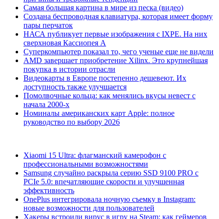
Самая большая картина в мире из песка (видео)
Создана беспроводная клавиатура, которая имеет форму
пары перчаток
НАСА публикует первые изображения с IXPE. На них
сверхновая Кассиопея А
Суперкомпьютер показал то, чего ученые еще не видели
AMD завершает приобретение Xilinx. Это крупнейшая
покупка в истории отрасли
Видеокарты в Европе постепенно дешевеют. Их
доступность также улучшается
Помолвочные кольца: как менялись вкусы невест с
начала 2000-х
Номиналы американских карт Apple: полное
руководство по выбору 2026
Xiaomi 15 Ultra: флагманский камерофон с
профессиональными возможностями
Samsung случайно раскрыла серию SSD 9100 PRO с
PCIe 5.0: впечатляющие скорости и улучшенная
эффективность
OnePlus интегрировала ночную съемку в Instagram:
новые возможности для пользователей
Хакеры встроили вирус в игру на Steam: как геймеров