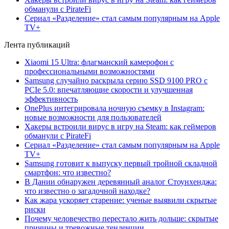
обманули с PirateFi
Сериал «Разделение» стал самым популярным на Apple
TV+
Лента публикаций
Xiaomi 15 Ultra: флагманский камерофон с
профессиональными возможностями
Samsung случайно раскрыла серию SSD 9100 PRO с
PCIe 5.0: впечатляющие скорости и улучшенная
эффективность
OnePlus интегрировала ночную съемку в Instagram:
новые возможности для пользователей
Хакеры встроили вирус в игру на Steam: как геймеров
обманули с PirateFi
Сериал «Разделение» стал самым популярным на Apple
TV+
Samsung готовит к выпуску первый тройной складной
смартфон: что известно?
В Дании обнаружен деревянный аналог Стоунхенджа:
что известно о загадочной находке?
Как жара ускоряет старение: ученые выявили скрытые
риски
Почему человечество перестало жить дольше: скрытые
причины и тревожные тенденции