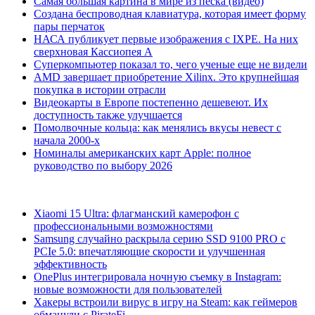
Самая большая картина в мире из песка (видео)
Создана беспроводная клавиатура, которая имеет форму
пары перчаток
НАСА публикует первые изображения с IXPE. На них
сверхновая Кассиопея А
Суперкомпьютер показал то, чего ученые еще не видели
AMD завершает приобретение Xilinx. Это крупнейшая
покупка в истории отрасли
Видеокарты в Европе постепенно дешевеют. Их
доступность также улучшается
Помолвочные кольца: как менялись вкусы невест с
начала 2000-х
Номиналы американских карт Apple: полное
руководство по выбору 2026
Xiaomi 15 Ultra: флагманский камерофон с
профессиональными возможностями
Samsung случайно раскрыла серию SSD 9100 PRO с
PCIe 5.0: впечатляющие скорости и улучшенная
эффективность
OnePlus интегрировала ночную съемку в Instagram:
новые возможности для пользователей
Хакеры встроили вирус в игру на Steam: как геймеров
обманули с PirateFi