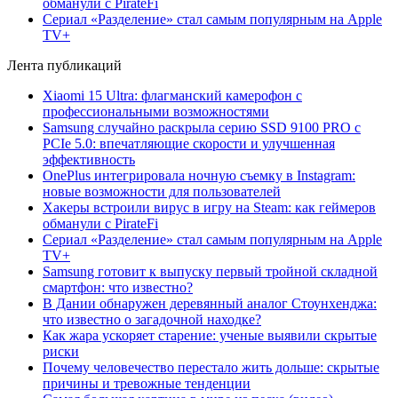
обманули с PirateFi
Сериал «Разделение» стал самым популярным на Apple
TV+
Лента публикаций
Xiaomi 15 Ultra: флагманский камерофон с
профессиональными возможностями
Samsung случайно раскрыла серию SSD 9100 PRO с
PCIe 5.0: впечатляющие скорости и улучшенная
эффективность
OnePlus интегрировала ночную съемку в Instagram:
новые возможности для пользователей
Хакеры встроили вирус в игру на Steam: как геймеров
обманули с PirateFi
Сериал «Разделение» стал самым популярным на Apple
TV+
Samsung готовит к выпуску первый тройной складной
смартфон: что известно?
В Дании обнаружен деревянный аналог Стоунхенджа:
что известно о загадочной находке?
Как жара ускоряет старение: ученые выявили скрытые
риски
Почему человечество перестало жить дольше: скрытые
причины и тревожные тенденции