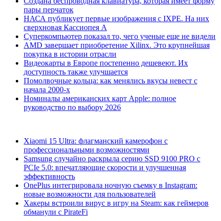
Создана беспроводная клавиатура, которая имеет форму
пары перчаток
НАСА публикует первые изображения с IXPE. На них
сверхновая Кассиопея А
Суперкомпьютер показал то, чего ученые еще не видели
AMD завершает приобретение Xilinx. Это крупнейшая
покупка в истории отрасли
Видеокарты в Европе постепенно дешевеют. Их
доступность также улучшается
Помолвочные кольца: как менялись вкусы невест с
начала 2000-х
Номиналы американских карт Apple: полное
руководство по выбору 2026
Xiaomi 15 Ultra: флагманский камерофон с
профессиональными возможностями
Samsung случайно раскрыла серию SSD 9100 PRO с
PCIe 5.0: впечатляющие скорости и улучшенная
эффективность
OnePlus интегрировала ночную съемку в Instagram:
новые возможности для пользователей
Хакеры встроили вирус в игру на Steam: как геймеров
обманули с PirateFi