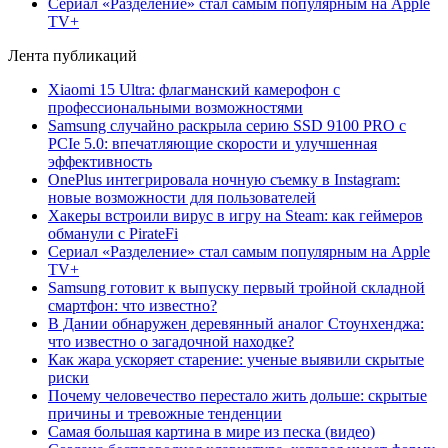
Сериал «Разделение» стал самым популярным на Apple
TV+
Лента публикаций
Xiaomi 15 Ultra: флагманский камерофон с
профессиональными возможностями
Samsung случайно раскрыла серию SSD 9100 PRO с
PCIe 5.0: впечатляющие скорости и улучшенная
эффективность
OnePlus интегрировала ночную съемку в Instagram:
новые возможности для пользователей
Хакеры встроили вирус в игру на Steam: как геймеров
обманули с PirateFi
Сериал «Разделение» стал самым популярным на Apple
TV+
Samsung готовит к выпуску первый тройной складной
смартфон: что известно?
В Дании обнаружен деревянный аналог Стоунхенджа:
что известно о загадочной находке?
Как жара ускоряет старение: ученые выявили скрытые
риски
Почему человечество перестало жить дольше: скрытые
причины и тревожные тенденции
Самая большая картина в мире из песка (видео)