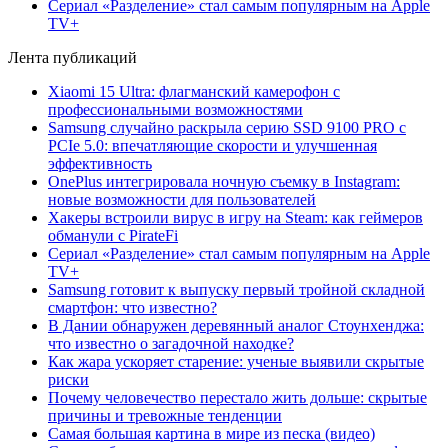
Сериал «Разделение» стал самым популярным на Apple
TV+
Лента публикаций
Xiaomi 15 Ultra: флагманский камерофон с
профессиональными возможностями
Samsung случайно раскрыла серию SSD 9100 PRO с
PCIe 5.0: впечатляющие скорости и улучшенная
эффективность
OnePlus интегрировала ночную съемку в Instagram:
новые возможности для пользователей
Хакеры встроили вирус в игру на Steam: как геймеров
обманули с PirateFi
Сериал «Разделение» стал самым популярным на Apple
TV+
Samsung готовит к выпуску первый тройной складной
смартфон: что известно?
В Дании обнаружен деревянный аналог Стоунхенджа:
что известно о загадочной находке?
Как жара ускоряет старение: ученые выявили скрытые
риски
Почему человечество перестало жить дольше: скрытые
причины и тревожные тенденции
Самая большая картина в мире из песка (видео)