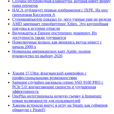
Создана беспроводная клавиатура, которая имеет форму
пары перчаток
НАСА публикует первые изображения с IXPE. На них
сверхновая Кассиопея А
Суперкомпьютер показал то, чего ученые еще не видели
AMD завершает приобретение Xilinx. Это крупнейшая
покупка в истории отрасли
Видеокарты в Европе постепенно дешевеют. Их
доступность также улучшается
Помолвочные кольца: как менялись вкусы невест с
начала 2000-х
Номиналы американских карт Apple: полное
руководство по выбору 2026
Xiaomi 15 Ultra: флагманский камерофон с
профессиональными возможностями
Samsung случайно раскрыла серию SSD 9100 PRO с
PCIe 5.0: впечатляющие скорости и улучшенная
эффективность
OnePlus интегрировала ночную съемку в Instagram:
новые возможности для пользователей
Хакеры встроили вирус в игру на Steam: как геймеров
обманули с PirateFi