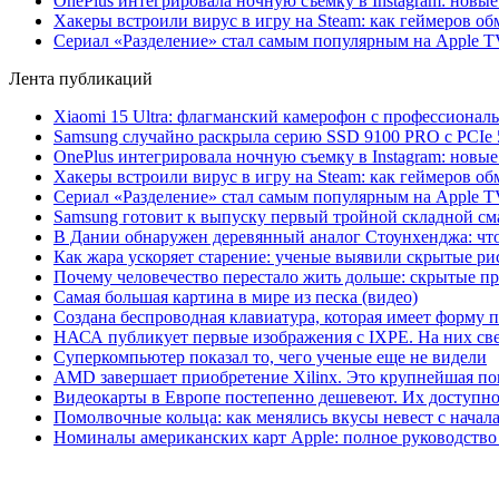
OnePlus интегрировала ночную съемку в Instagram: новы
Хакеры встроили вирус в игру на Steam: как геймеров обм
Сериал «Разделение» стал самым популярным на Apple 
Лента публикаций
Xiaomi 15 Ultra: флагманский камерофон с профессиона
Samsung случайно раскрыла серию SSD 9100 PRO с PCIe 
OnePlus интегрировала ночную съемку в Instagram: новы
Хакеры встроили вирус в игру на Steam: как геймеров обм
Сериал «Разделение» стал самым популярным на Apple 
Samsung готовит к выпуску первый тройной складной сма
В Дании обнаружен деревянный аналог Стоунхенджа: что 
Как жара ускоряет старение: ученые выявили скрытые ри
Почему человечество перестало жить дольше: скрытые 
Самая большая картина в мире из песка (видео)
Создана беспроводная клавиатура, которая имеет форму 
НАСА публикует первые изображения с IXPE. На них св
Суперкомпьютер показал то, чего ученые еще не видели
AMD завершает приобретение Xilinx. Это крупнейшая по
Видеокарты в Европе постепенно дешевеют. Их доступно
Помолвочные кольца: как менялись вкусы невест с начала
Номиналы американских карт Apple: полное руководство