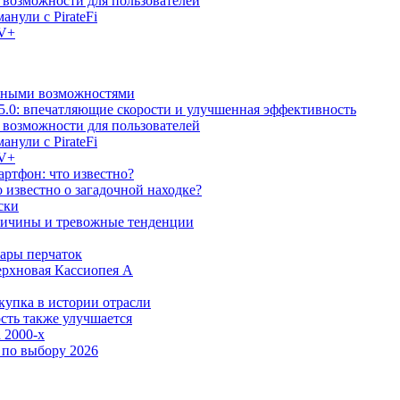
е возможности для пользователей
анули с PirateFi
TV+
льными возможностями
5.0: впечатляющие скорости и улучшенная эффективность
е возможности для пользователей
анули с PirateFi
TV+
ртфон: что известно?
известно о загадочной находке?
ски
причины и тревожные тенденции
пары перчаток
ерхновая Кассиопея А
купка в истории отрасли
сть также улучшается
 2000-х
 по выбору 2026