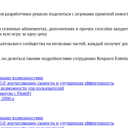
бытия разработчики решили поделиться с игроками приятной ново
 о сезонных абонементах, дополнениях и прочих способах выуди
м всю игру за одну цену.
вательского сообщества на несколько частей, каждый получит до
о делиться такими подробностями сотрудники Respawn Entertai
льными возможностями
5.0: впечатляющие скорости и улучшенная эффективность
е возможности для пользователей
анули с PirateFi
 2000-х
льными возможностями
5.0: впечатляющие скорости и улучшенная эффективность