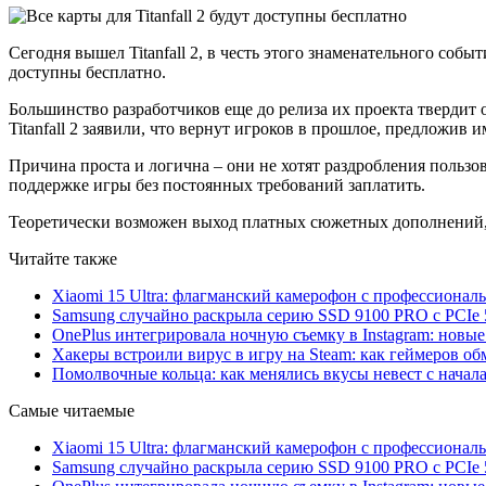
Сегодня вышел Titanfall 2, в честь этого знаменательного со
доступны бесплатно.
Большинство разработчиков еще до релиза их проекта твердит
Titanfall 2 заявили, что вернут игроков в прошлое, предложив и
Причина проста и логична – они не хотят раздробления пользо
поддержке игры без постоянных требований заплатить.
Теоретически возможен выход платных сюжетных дополнений, н
Читайте также
Xiaomi 15 Ultra: флагманский камерофон с профессиона
Samsung случайно раскрыла серию SSD 9100 PRO с PCIe 
OnePlus интегрировала ночную съемку в Instagram: новы
Хакеры встроили вирус в игру на Steam: как геймеров обм
Помолвочные кольца: как менялись вкусы невест с начала
Самые читаемые
Xiaomi 15 Ultra: флагманский камерофон с профессиона
Samsung случайно раскрыла серию SSD 9100 PRO с PCIe 