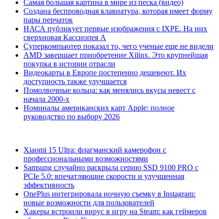
Самая большая картина в мире из песка (видео)
Создана беспроводная клавиатура, которая имеет форму
пары перчаток
НАСА публикует первые изображения с IXPE. На них
сверхновая Кассиопея А
Суперкомпьютер показал то, чего ученые еще не видели
AMD завершает приобретение Xilinx. Это крупнейшая
покупка в истории отрасли
Видеокарты в Европе постепенно дешевеют. Их
доступность также улучшается
Помолвочные кольца: как менялись вкусы невест с
начала 2000-х
Номиналы американских карт Apple: полное
руководство по выбору 2026
Xiaomi 15 Ultra: флагманский камерофон с
профессиональными возможностями
Samsung случайно раскрыла серию SSD 9100 PRO с
PCIe 5.0: впечатляющие скорости и улучшенная
эффективность
OnePlus интегрировала ночную съемку в Instagram:
новые возможности для пользователей
Хакеры встроили вирус в игру на Steam: как геймеров