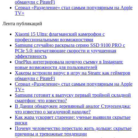
обманули с PirateFi
Сериал «Разделение» стал самым популярным на Apple
TV+
Лента публикаций
Xiaomi 15 Ultra: флагманский камерофон с
профессиональными возможностями
Samsung случайно раскрыла серию SSD 9100 PRO с
PCIe 5.0: впечатляющие скорости и улучшенная
эффективность
OnePlus интегрировала ночную съемку в Instagram:
новые возможности для пользователей
Хакеры встроили вирус в игру на Steam: как геймеров
обманули с PirateFi
Сериал «Разделение» стал самым популярным на Apple
TV+
Samsung готовит к выпуску первый тройной складной
смартфон: что известно?
В Дании обнаружен деревянный аналог Стоунхенджа:
что известно о загадочной находке?
Как жара ускоряет старение: ученые выявили скрытые
риски
Почему человечество перестало жить дольше: скрытые
причины и тревожные тенденции