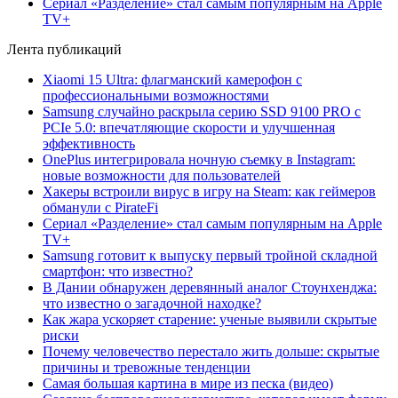
Сериал «Разделение» стал самым популярным на Apple
TV+
Лента публикаций
Xiaomi 15 Ultra: флагманский камерофон с
профессиональными возможностями
Samsung случайно раскрыла серию SSD 9100 PRO с
PCIe 5.0: впечатляющие скорости и улучшенная
эффективность
OnePlus интегрировала ночную съемку в Instagram:
новые возможности для пользователей
Хакеры встроили вирус в игру на Steam: как геймеров
обманули с PirateFi
Сериал «Разделение» стал самым популярным на Apple
TV+
Samsung готовит к выпуску первый тройной складной
смартфон: что известно?
В Дании обнаружен деревянный аналог Стоунхенджа:
что известно о загадочной находке?
Как жара ускоряет старение: ученые выявили скрытые
риски
Почему человечество перестало жить дольше: скрытые
причины и тревожные тенденции
Самая большая картина в мире из песка (видео)