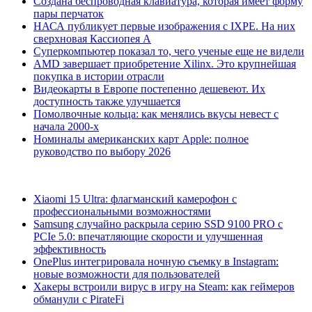
Создана беспроводная клавиатура, которая имеет форму
пары перчаток
НАСА публикует первые изображения с IXPE. На них
сверхновая Кассиопея А
Суперкомпьютер показал то, чего ученые еще не видели
AMD завершает приобретение Xilinx. Это крупнейшая
покупка в истории отрасли
Видеокарты в Европе постепенно дешевеют. Их
доступность также улучшается
Помолвочные кольца: как менялись вкусы невест с
начала 2000-х
Номиналы американских карт Apple: полное
руководство по выбору 2026
Xiaomi 15 Ultra: флагманский камерофон с
профессиональными возможностями
Samsung случайно раскрыла серию SSD 9100 PRO с
PCIe 5.0: впечатляющие скорости и улучшенная
эффективность
OnePlus интегрировала ночную съемку в Instagram:
новые возможности для пользователей
Хакеры встроили вирус в игру на Steam: как геймеров
обманули с PirateFi