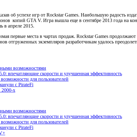
ссказав об успехе игр от Rockstar Games. Наибольшую радость из
нов копий GTA V. Игра вышла еще в сентябре 2013 года на кон
ь в апреле 2015.
мая первые места в чартах продаж. Rockstar Games продолжают 
нов отгруженных экземпляров разработчикам удалось преодолеть
льными возможностями
5.0: впечатляющие скорости и улучшенная эффективность
е возможности для пользователей
анули с PirateFi
 2000-х
льными возможностями
5.0: впечатляющие скорости и улучшенная эффективность
е возможности для пользователей
анули с PirateFi
TV+