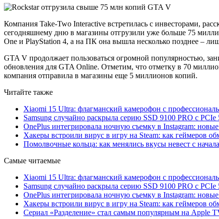
Компания Take-Two Interactive встретилась с инвесторами, ра
сегодняшнему дню в магазины отгрузили уже больше 75 миллио
One и PlayStation 4, а на ПК она вышла несколько позднее – лиш
GTA V продолжает пользоваться огромной популярностью, зани
обновления для GTA Online. Отметим, что отметку в 70 миллио
компания отправила в магазины еще 5 миллионов копий.
Читайте также
Xiaomi 15 Ultra: флагманский камерофон с профессиона
Samsung случайно раскрыла серию SSD 9100 PRO с PCIe 
OnePlus интегрировала ночную съемку в Instagram: новы
Хакеры встроили вирус в игру на Steam: как геймеров обм
Помолвочные кольца: как менялись вкусы невест с начала
Самые читаемые
Xiaomi 15 Ultra: флагманский камерофон с профессиона
Samsung случайно раскрыла серию SSD 9100 PRO с PCIe 
OnePlus интегрировала ночную съемку в Instagram: новы
Хакеры встроили вирус в игру на Steam: как геймеров обм
Сериал «Разделение» стал самым популярным на Apple 