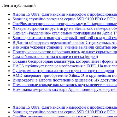
Лента публикаций
Xiaomi 15 Ultra: флагманский камерофон с профессиона
Samsung случайно раскрыла серию SSD 9100 PRO с PCIe 
OnePlus интегрировала ночную съемку в Instagram: новы
Хакеры встроили вирус в игру на Steam: как геймеров обм
Сериал «Разделение» стал самым популярным на Apple 
Samsung готовит к выпуску первый тройной складной сма
В Дании обнаружен деревянный аналог Стоунхенджа: что 
Как жара ускоряет старение: ученые выявили скрытые ри
Почему человечество перестало жить дольше: скрытые 
Самая большая картина в мире из песка (видео)
Создана беспроводная клавиатура, которая имеет форму 
НАСА публикует первые изображения с IXPE. На них св
Суперкомпьютер показал то, чего ученые еще не видели
AMD завершает приобретение Xilinx. Это крупнейшая по
Видеокарты в Европе постепенно дешевеют. Их доступно
Помолвочные кольца: как менялись вкусы невест с начала
Номиналы американских карт Apple: полное руководство
Xiaomi 15 Ultra: флагманский камерофон с профессиона
Samsung случайно раскрыла серию SSD 9100 PRO с PCIe 
OnePlus интегрировала ночную съемку в Instagram: новы