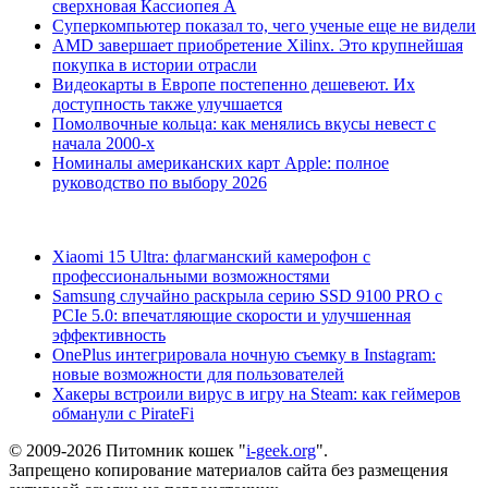
сверхновая Кассиопея А
Суперкомпьютер показал то, чего ученые еще не видели
AMD завершает приобретение Xilinx. Это крупнейшая
покупка в истории отрасли
Видеокарты в Европе постепенно дешевеют. Их
доступность также улучшается
Помолвочные кольца: как менялись вкусы невест с
начала 2000-х
Номиналы американских карт Apple: полное
руководство по выбору 2026
Xiaomi 15 Ultra: флагманский камерофон с
профессиональными возможностями
Samsung случайно раскрыла серию SSD 9100 PRO с
PCIe 5.0: впечатляющие скорости и улучшенная
эффективность
OnePlus интегрировала ночную съемку в Instagram:
новые возможности для пользователей
Хакеры встроили вирус в игру на Steam: как геймеров
обманули с PirateFi
© 2009-2026 Питомник кошек "
i-geek.org
".
Запрещено копирование материалов сайта без размещения