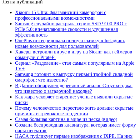
Лента публикаций
Xiaomi 15 Ultra: флагманский камерофон с
профессиональными возможностями
Samsung случайно раскрыла серию SSD 9100 PRO с
PCIe 5.0: впечатляющие скорости и улучшенная
эффективность
OnePlus интегрировала ночную съемку в Instagram:
новые возможности для пользователей
Хакеры встроили вирус в игру на Steam: как геймеров
обманули с PirateFi
Сериал «Разделение» стал самым популярным на Apple
TV+
Samsung готовит к выпуску первый тройной складной
смартфон: что известно?
В Дании обнаружен деревянный аналог Стоунхенджа:
что известно о загадочной находке?
Как жара ускоряет старение: ученые выявили скрытые
риски
Почему человечество перестало жить дольше: скрытые
причины и тревожные тенденции
Самая большая картина в мире из песка (видео)
Создана беспроводная клавиатура, которая имеет форму
пары перчаток
НАСА публикует первые изображения с IXPE. На них