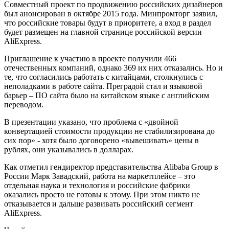
Совместный проект по продвижению российских дизайнеров
был анонсирован в октябре 2015 года. Минпромторг заявил,
что российские товары будут в приоритете, а вход в раздел
будет размещен на главной странице российской версии
AliExpress.
Приглашение к участию в проекте получили 466
отечественных компаний, однако 369 их них отказались. Но и
те, что согласились работать с китайцами, столкнулись с
неполадками в работе сайта. Преградой стал и языковой
барьер – ПО сайта было на китайском языке с английским
переводом.
В презентации указано, что проблема с «двойной
конвертацией стоимости продукции не стабилизирована до
сих пор» - хотя было договорено «вывешивать» цены в
рублях, они указывались в долларах.
Как отметил гендиректор представительства Alibaba Group в
России Марк Завадский, работа на маркетплейсе – это
отдельная наука и технология и российские фабрики
оказались просто не готовы к этому. При этом никто не
отказывается и дальше развивать российский сегмент
AliExpress.