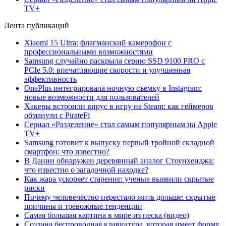
TV+
Лента публикаций
Xiaomi 15 Ultra: флагманский камерофон с
профессиональными возможностями
Samsung случайно раскрыла серию SSD 9100 PRO с
PCIe 5.0: впечатляющие скорости и улучшенная
эффективность
OnePlus интегрировала ночную съемку в Instagram:
новые возможности для пользователей
Хакеры встроили вирус в игру на Steam: как геймеров
обманули с PirateFi
Сериал «Разделение» стал самым популярным на Apple
TV+
Samsung готовит к выпуску первый тройной складной
смартфон: что известно?
В Дании обнаружен деревянный аналог Стоунхенджа:
что известно о загадочной находке?
Как жара ускоряет старение: ученые выявили скрытые
риски
Почему человечество перестало жить дольше: скрытые
причины и тревожные тенденции
Самая большая картина в мире из песка (видео)
Создана беспроводная клавиатура, которая имеет форму