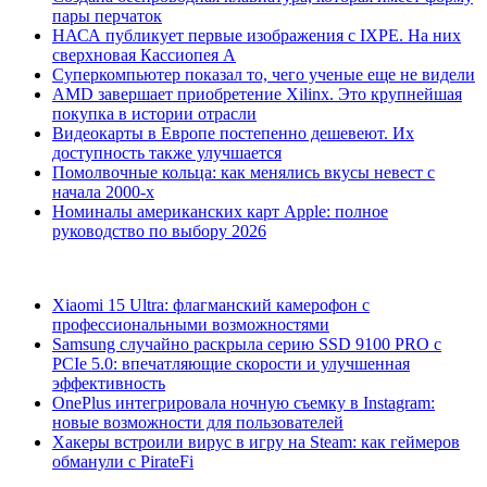
пары перчаток
НАСА публикует первые изображения с IXPE. На них
сверхновая Кассиопея А
Суперкомпьютер показал то, чего ученые еще не видели
AMD завершает приобретение Xilinx. Это крупнейшая
покупка в истории отрасли
Видеокарты в Европе постепенно дешевеют. Их
доступность также улучшается
Помолвочные кольца: как менялись вкусы невест с
начала 2000-х
Номиналы американских карт Apple: полное
руководство по выбору 2026
Xiaomi 15 Ultra: флагманский камерофон с
профессиональными возможностями
Samsung случайно раскрыла серию SSD 9100 PRO с
PCIe 5.0: впечатляющие скорости и улучшенная
эффективность
OnePlus интегрировала ночную съемку в Instagram:
новые возможности для пользователей
Хакеры встроили вирус в игру на Steam: как геймеров
обманули с PirateFi